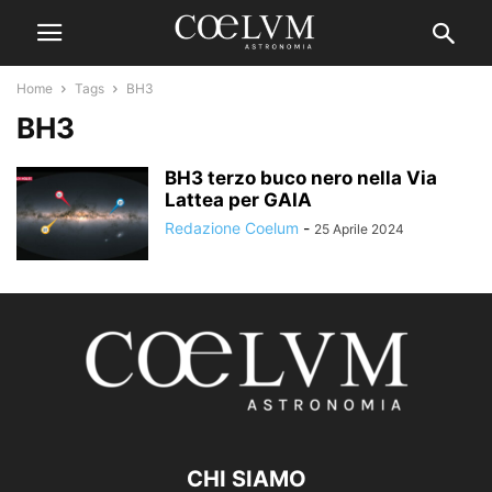
Home
Tags
BH3
BH3
BH3 terzo buco nero nella Via
Lattea per GAIA
Redazione Coelum
-
25 Aprile 2024
CHI SIAMO