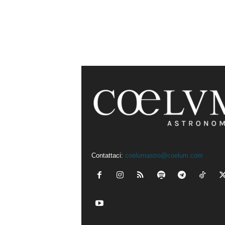
Contattaci:
coelumastro@coelum.com