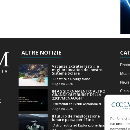
ALTRE NOTIZIE
CAT
Photo
Vacanze Extraterrestri: le
migliori location del nostro
Sistema Solare
Mostr
Didattica e Divulgazione
News 
8 Agosto 2026
IN AGGIORNAMENTO: ALTRO
Cielo
GRANDE OUTBURST DELLA
220P/MCNAUGHT
Astro
Effemeridi ed Eventi Astronomici
Artico
7 Agosto 2026
Il futuro dell’esplorazione
Il Bl
Per fornire 
lunare passa per l’Etna
e/o accedere
Astronautica ed Esplorazione Spaziale
permetterà d