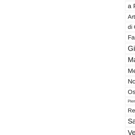
a 
Art
di
Fa
G
Ma
Me
No
Os
Plen
Re
Sa
V