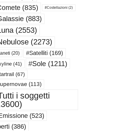
Comete
(835)
#Costellazioni
(2)
alassie
(883)
Luna
(2553)
Nebulose
(2273)
#Satelliti
(169)
aneti
(20)
#Sole
(1211)
yline
(41)
artrail
(67)
upernovae
(113)
utti i soggetti
13600)
Emissione
(523)
erti
(386)