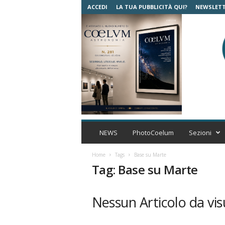
ACCEDI
LA TUA PUBBLICITÀ QUI?
NEWSLET
C
o
NEWS
PhotoCoelum
Sezioni
e
l
Home
Tags
Base su Marte
u
Tag: Base su Marte
m
A
s
Nessun Articolo da vis
t
r
o