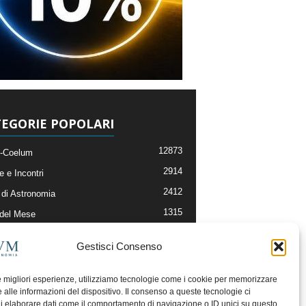
EGORIE POPOLARI
12873
-Coelum
2914
e e Incontri
2412
di Astronomia
1315
 del Mese
365
nomia, Astrofisica e Cosmologia
Gestisci Consenso
268
li e Risorse On-Line
192
og della Redazione
le migliori esperienze, utilizziamo tecnologie come i cookie per memorizzare
 alle informazioni del dispositivo. Il consenso a queste tecnologie ci
i elaborare dati come il comportamento di navigazione o ID unici su questo