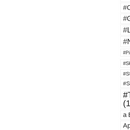
#
#G
#
#
#Pi
#Sk
#St
#S
#T
(
a 
Ap