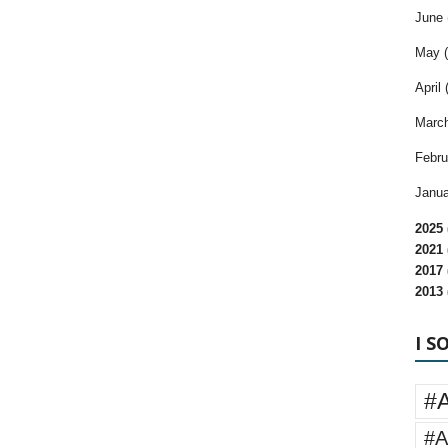
June 
May (
April 
March
Febru
Janua
2025 
2021 
2017 
2013 
I S
#
#A