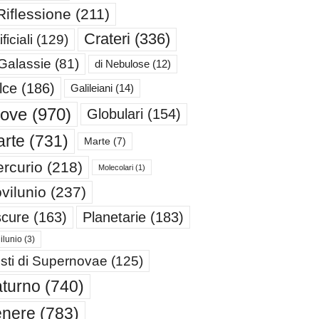
Riflessione
(211)
Crateri
(336)
ificiali
(129)
 Galassie
(81)
di Nebulose
(12)
lce
(186)
Galileiani
(14)
iove
(970)
Globulari
(154)
rte
(731)
Marte
(7)
rcurio
(218)
Molecolari
(1)
vilunio
(237)
cure
(163)
Planetarie
(183)
ilunio
(3)
sti di Supernovae
(125)
turno
(740)
enere
(783)