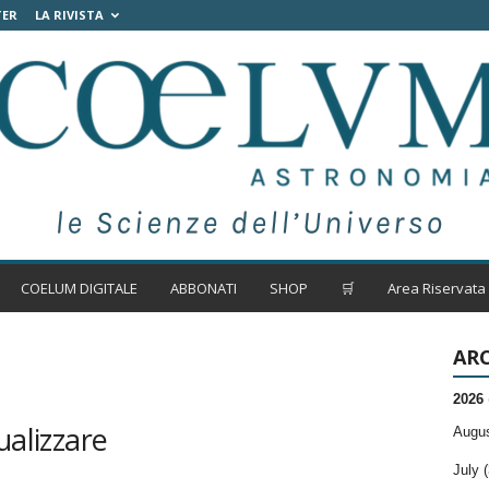
TER
LA RIVISTA
COELUM DIGITALE
ABBONATI
SHOP
🛒
Area Riservata
ARC
2026
ualizzare
Augus
July (