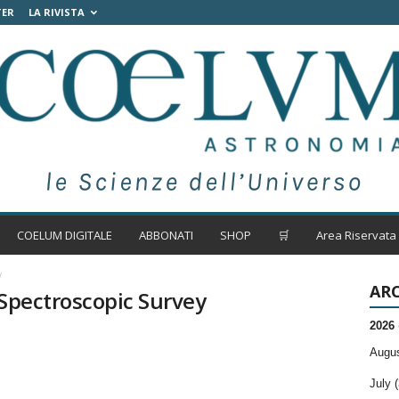
TER
LA RIVISTA
COELUM DIGITALE
ABBONATI
SHOP
🛒
Area Riservata
y
ARC
 Spectroscopic Survey
2026
Augus
July (