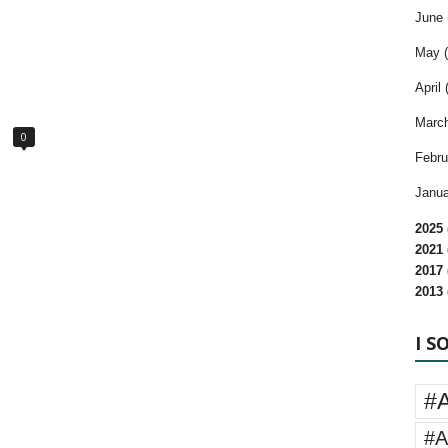
June 
May (
April 
o
March
0
Febru
Janua
2025 
2021 
2017 
2013 
I S
#
#A