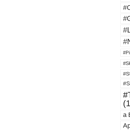
#
#G
#
#
#Pi
#Sk
#St
#S
#T
(
a 
Ap