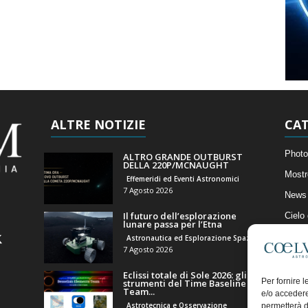
ALTRE NOTIZIE
CAT
Photo
ALTRO GRANDE OUTBURST
DELLA 220P/MCNAUGHT
Mostr
Effemeridi ed Eventi Astronomici
7 Agosto 2026
News 
Il futuro dell’esplorazione
Cielo
lunare passa per l’Etna
Astro
Astronautica ed Esplorazione Spaziale
7 Agosto 2026
Artico
Eclissi totale di Sole 2026: gli
Il Bl
Per fornire 
strumenti del Time Baseline
Team...
e/o accedere
Astrotecnica e Osservazione
permetterà d