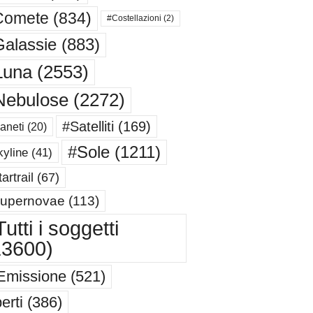
Comete
(834)
#Costellazioni
(2)
alassie
(883)
Luna
(2553)
Nebulose
(2272)
#Satelliti
(169)
aneti
(20)
#Sole
(1211)
yline
(41)
artrail
(67)
upernovae
(113)
utti i soggetti
13600)
Emissione
(521)
erti
(386)