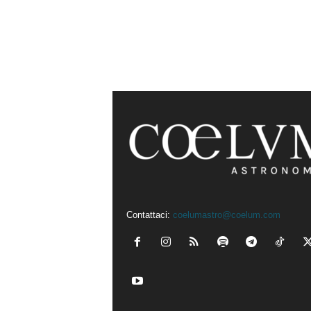
Contattaci:
coelumastro@coelum.com