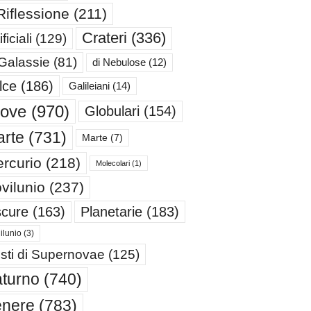
Riflessione
(211)
Crateri
(336)
ificiali
(129)
 Galassie
(81)
di Nebulose
(12)
lce
(186)
Galileiani
(14)
iove
(970)
Globulari
(154)
rte
(731)
Marte
(7)
rcurio
(218)
Molecolari
(1)
vilunio
(237)
cure
(163)
Planetarie
(183)
ilunio
(3)
sti di Supernovae
(125)
turno
(740)
enere
(783)