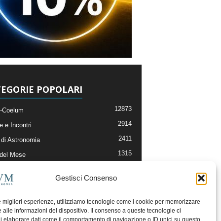
EGORIE POPOLARI
12873
-Coelum
2914
e e Incontri
2411
di Astronomia
1315
 del Mese
365
nomia, Astrofisica e Cosmologia
Gestisci Consenso
268
li e Risorse On-Line
192
og della Redazione
le migliori esperienze, utilizziamo tecnologie come i cookie per memorizzare
 alle informazioni del dispositivo. Il consenso a queste tecnologie ci
i elaborare dati come il comportamento di navigazione o ID unici su questo