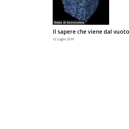
n
o
m
News di Astronomia
i
a
Il sapere che viene dal vuot
12 Luglio 2019