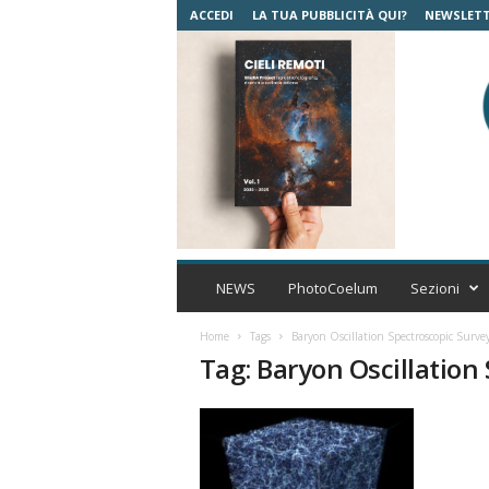
ACCEDI
LA TUA PUBBLICITÀ QUI?
NEWSLET
C
o
NEWS
PhotoCoelum
Sezioni
e
l
Home
Tags
Baryon Oscillation Spectroscopic Surve
u
Tag: Baryon Oscillation
m
A
s
t
r
o