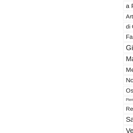
a 
Art
di
Fa
G
Ma
Me
No
Os
Plen
Re
Sa
V