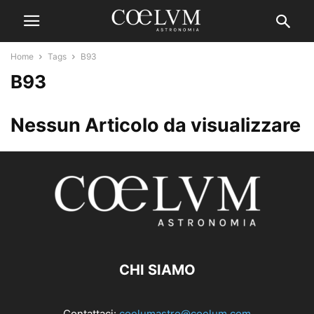
Home
Tags
B93
B93
Nessun Articolo da visualizzare
CHI SIAMO
Contattaci:
coelumastro@coelum.com