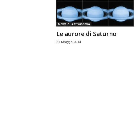
n
o
m
News di Astronomia
i
Le aurore di Saturno
a
21 Maggio 2014