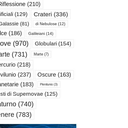
Riflessione
(210)
Crateri
(336)
ificiali
(129)
Galassie
(81)
di Nebulose
(12)
lce
(186)
Galileiani
(14)
iove
(970)
Globulari
(154)
rte
(731)
Marte
(7)
rcurio
(218)
Oscure
(163)
vilunio
(237)
anetarie
(183)
Plenilunio
(3)
sti di Supernovae
(125)
turno
(740)
enere
(783)