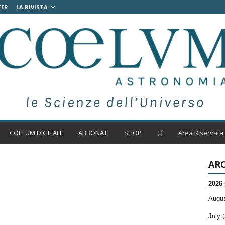
TER
LA RIVISTA
COELUM DIGITALE
ABBONATI
SHOP
🛒
Area Riservata
ARC
2026
Augus
July (