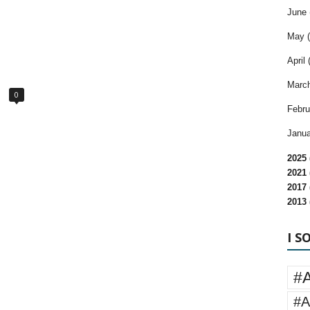
June 
May (
April 
March
0
Febru
Janua
2025 
2021 
2017 
2013 
I S
#
#A