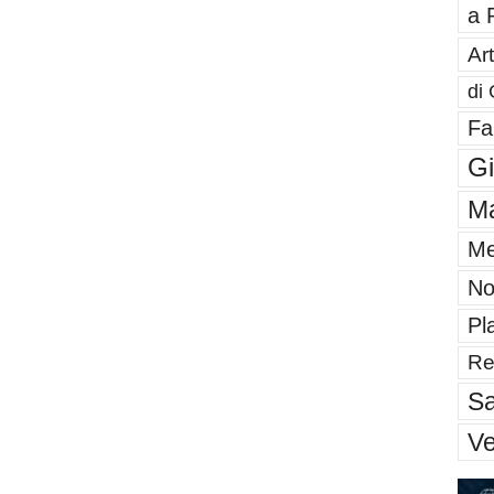
a 
Art
di 
Fa
G
Ma
Me
No
Pl
Re
Sa
V