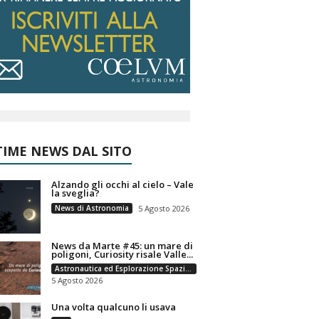
IME NEWS DAL SITO
Alzando gli occhi al cielo – Vale
la sveglia?
News di Astronomia
5 Agosto 2026
News da Marte #45: un mare di
poligoni, Curiosity risale Valle...
Astronautica ed Esplorazione Spaziale
5 Agosto 2026
Una volta qualcuno li usava