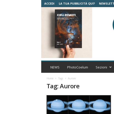
ACCEDI
LA TUA PUBBLICITÀ QUI?
NEWSLET
C
o
NEWS
PhotoCoelum
Sezioni
e
l
Home
Tags
Aurore
u
Tag: Aurore
m
A
s
t
r
o