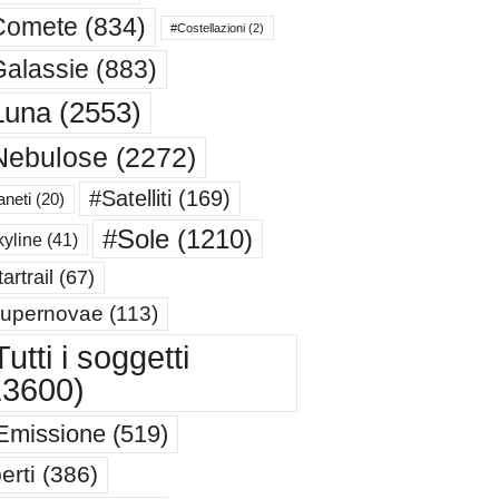
Comete
(834)
#Costellazioni
(2)
alassie
(883)
Luna
(2553)
Nebulose
(2272)
#Satelliti
(169)
aneti
(20)
#Sole
(1210)
yline
(41)
artrail
(67)
upernovae
(113)
utti i soggetti
13600)
Emissione
(519)
erti
(386)