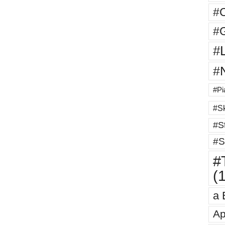
#
#G
#
#
#Pi
#Sk
#St
#S
#T
(
a 
Ap