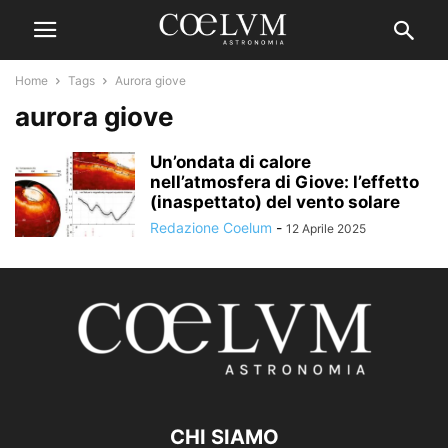
Home
Tags
Aurora giove
aurora giove
Un’ondata di calore
nell’atmosfera di Giove: l’effetto
(inaspettato) del vento solare
Redazione Coelum
-
12 Aprile 2025
CHI SIAMO