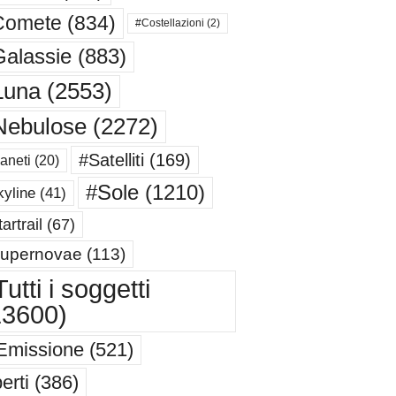
Comete
(834)
#Costellazioni
(2)
alassie
(883)
Luna
(2553)
Nebulose
(2272)
#Satelliti
(169)
aneti
(20)
#Sole
(1210)
yline
(41)
artrail
(67)
upernovae
(113)
utti i soggetti
13600)
Emissione
(521)
erti
(386)