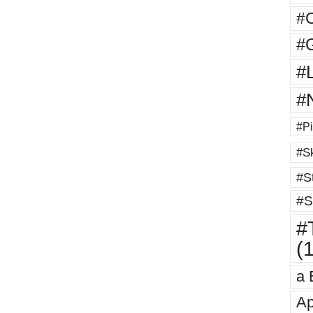
#
#G
#
#
#Pi
#Sk
#St
#S
#T
(
a 
Ap