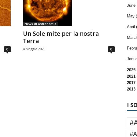
June 
May (
News di Astronomia
April 
Un Sole mite per la nostra
March
Terra
Febru
4 Maggio 2020
0
0
Janua
2025 
2021 
2017 
2013 
I S
#
#A