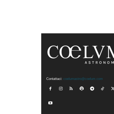
Contattaci:
coelumastro@coelum.com