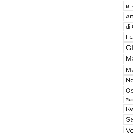
a 
Art
di
Fa
G
Ma
Me
No
Os
Plen
Re
Sa
V