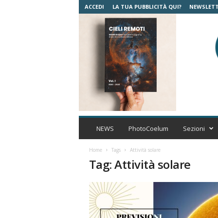
ACCEDI
LA TUA PUBBLICITÀ QUI?
NEWSLET
C
o
NEWS
PhotoCoelum
Sezioni
e
l
Home
Tags
Attività solare
u
Tag: Attività solare
m
A
s
t
r
o