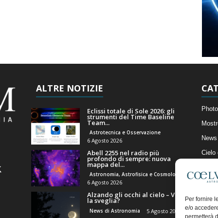
ALTRE NOTIZIE
CAT
Photo
Eclissi totale di Sole 2026: gli
strumenti del Time Baseline
Team...
Mostr
Astrotecnica e Osservazione
News 
6 Agosto 2026
Abell 2255 nel radio più
Cielo
profondo di sempre: nuova
mappa del...
Astro
Astronomia, Astrofisica e Cosmologia
Artico
6 Agosto 2026
Alzando gli occhi al cielo – Vale
Il Bl
Per fornire 
la sveglia?
e/o accedere
News di Astronomia
5 Agosto 2026
permetterà d