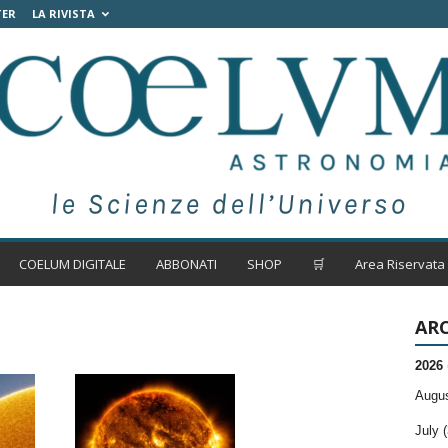
TER
LA RIVISTA
COELUM DIGITALE
ABBONATI
SHOP
🛒
Area Riservata
ARC
2026
Augus
July (