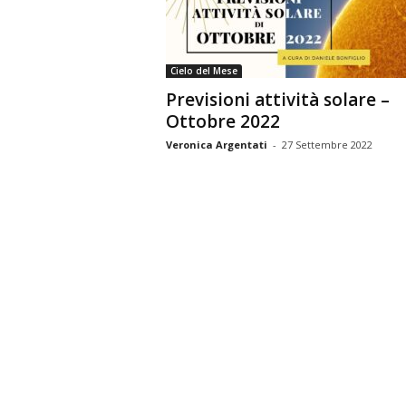
n
o
m
Cielo del Mese
i
Previsioni attività solare –
a
Ottobre 2022
Veronica Argentati
-
27 Settembre 2022