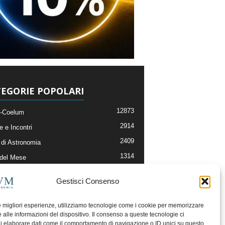
EGORIE POPOLARI
12873
-Coelum
2914
e e Incontri
2409
di Astronomia
1314
 del Mese
365
nomia, Astrofisica e Cosmologia
Gestisci Consenso
268
li e Risorse On-Line
192
og della Redazione
le migliori esperienze, utilizziamo tecnologie come i cookie per memorizzare
 alle informazioni del dispositivo. Il consenso a queste tecnologie ci
i elaborare dati come il comportamento di navigazione o ID unici su questo