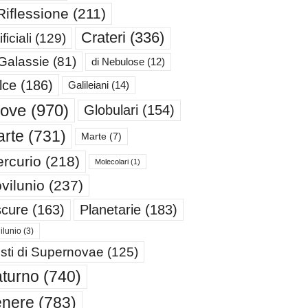
Riflessione
(211)
Crateri
(336)
ificiali
(129)
 Galassie
(81)
di Nebulose
(12)
lce
(186)
Galileiani
(14)
iove
(970)
Globulari
(154)
rte
(731)
Marte
(7)
rcurio
(218)
Molecolari
(1)
vilunio
(237)
cure
(163)
Planetarie
(183)
ilunio
(3)
sti di Supernovae
(125)
turno
(740)
enere
(783)