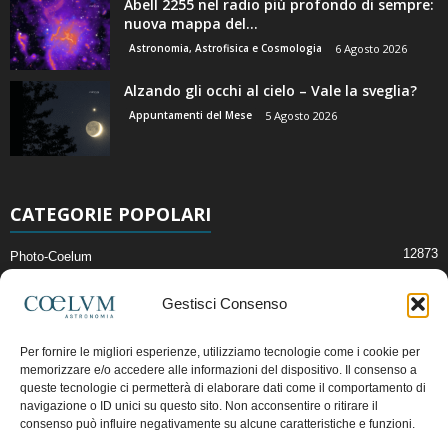
Abell 2255 nel radio più profondo di sempre:
nuova mappa del...
Astronomia, Astrofisica e Cosmologia
6 Agosto 2026
Alzando gli occhi al cielo – Vale la sveglia?
Appuntamenti del Mese
5 Agosto 2026
CATEGORIE POPOLARI
12873
Photo-Coelum
2914
Mostre e Incontri
Gestisci Consenso
2409
News di Astronomia
1315
Cielo del Mese
Per fornire le migliori esperienze, utilizziamo tecnologie come i cookie per
memorizzare e/o accedere alle informazioni del dispositivo. Il consenso a
365
Astronomia, Astrofisica e Cosmologia
queste tecnologie ci permetterà di elaborare dati come il comportamento di
268
Articoli e Risorse On-Line
navigazione o ID unici su questo sito. Non acconsentire o ritirare il
consenso può influire negativamente su alcune caratteristiche e funzioni.
192
Il Blog della Redazione