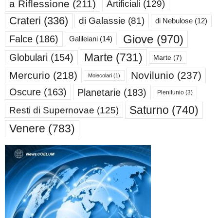
a Riflessione
(211)
Artificiali
(129)
Crateri
(336)
di Galassie
(81)
di Nebulose
(12)
Giove
(970)
Falce
(186)
Galileiani
(14)
Marte
(731)
Globulari
(154)
Marte
(7)
Mercurio
(218)
Novilunio
(237)
Molecolari
(1)
Oscure
(163)
Planetarie
(183)
Plenilunio
(3)
Saturno
(740)
Resti di Supernovae
(125)
Venere
(783)