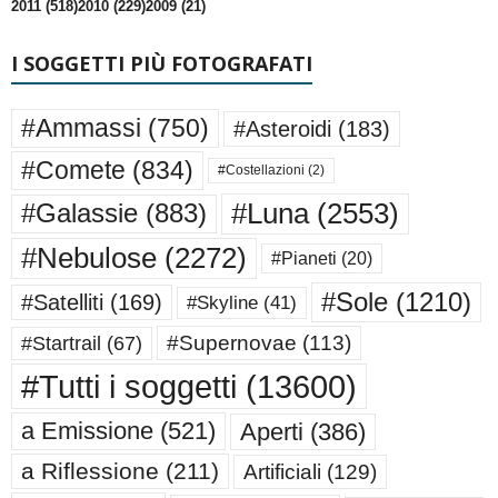
2011 (518)
2010 (229)
2009 (21)
I SOGGETTI PIÙ FOTOGRAFATI
#Ammassi
(750)
#Asteroidi
(183)
#Comete
(834)
#Costellazioni
(2)
#Luna
(2553)
#Galassie
(883)
#Nebulose
(2272)
#Pianeti
(20)
#Sole
(1210)
#Satelliti
(169)
#Skyline
(41)
#Supernovae
(113)
#Startrail
(67)
#Tutti i soggetti
(13600)
a Emissione
(521)
Aperti
(386)
a Riflessione
(211)
Artificiali
(129)