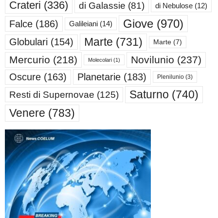
Crateri
(336)
di Galassie
(81)
di Nebulose
(12)
Giove
(970)
Falce
(186)
Galileiani
(14)
Marte
(731)
Globulari
(154)
Marte
(7)
Mercurio
(218)
Novilunio
(237)
Molecolari
(1)
Oscure
(163)
Planetarie
(183)
Plenilunio
(3)
Saturno
(740)
Resti di Supernovae
(125)
Venere
(783)