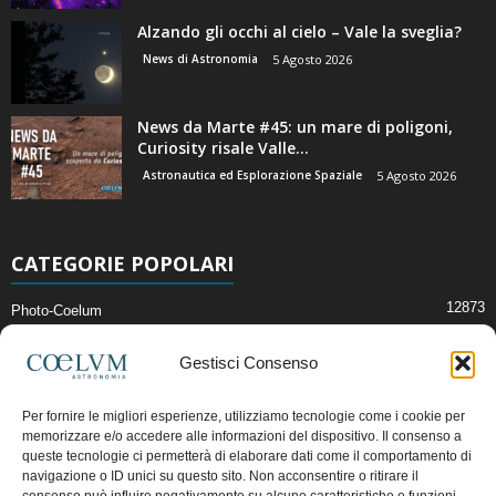
Alzando gli occhi al cielo – Vale la sveglia?
News di Astronomia
5 Agosto 2026
News da Marte #45: un mare di poligoni,
Curiosity risale Valle...
Astronautica ed Esplorazione Spaziale
5 Agosto 2026
CATEGORIE POPOLARI
12873
Photo-Coelum
2914
Mostre e Incontri
Gestisci Consenso
2409
News di Astronomia
1314
Cielo del Mese
Per fornire le migliori esperienze, utilizziamo tecnologie come i cookie per
memorizzare e/o accedere alle informazioni del dispositivo. Il consenso a
365
Astronomia, Astrofisica e Cosmologia
queste tecnologie ci permetterà di elaborare dati come il comportamento di
268
navigazione o ID unici su questo sito. Non acconsentire o ritirare il
Articoli e Risorse On-Line