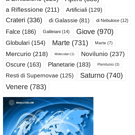
a Riflessione
(211)
Artificiali
(129)
Crateri
(336)
di Galassie
(81)
di Nebulose
(12)
Giove
(970)
Falce
(186)
Galileiani
(14)
Marte
(731)
Globulari
(154)
Marte
(7)
Mercurio
(218)
Novilunio
(237)
Molecolari
(1)
Oscure
(163)
Planetarie
(183)
Plenilunio
(3)
Saturno
(740)
Resti di Supernovae
(125)
Venere
(783)