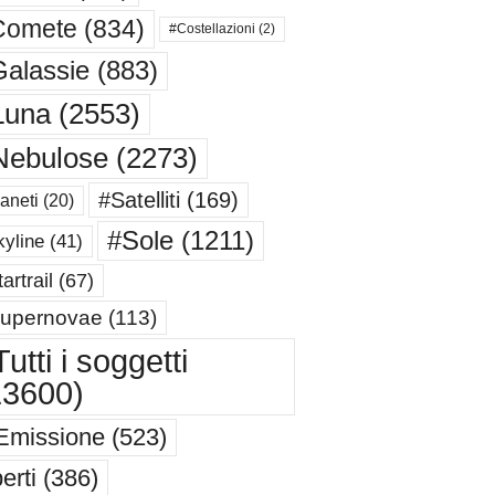
Comete
(834)
#Costellazioni
(2)
alassie
(883)
Luna
(2553)
Nebulose
(2273)
#Satelliti
(169)
aneti
(20)
#Sole
(1211)
yline
(41)
artrail
(67)
upernovae
(113)
utti i soggetti
13600)
Emissione
(523)
erti
(386)