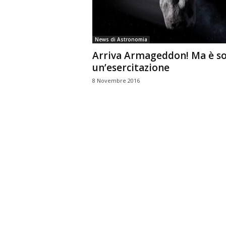
n
o
m
News di Astronomia
i
Arriva Armageddon! Ma è so
a
un’esercitazione
8 Novembre 2016