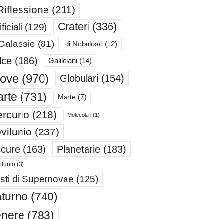
Riflessione
(211)
Crateri
(336)
ificiali
(129)
 Galassie
(81)
di Nebulose
(12)
lce
(186)
Galileiani
(14)
iove
(970)
Globulari
(154)
rte
(731)
Marte
(7)
rcurio
(218)
Molecolari
(1)
vilunio
(237)
cure
(163)
Planetarie
(183)
ilunio
(3)
sti di Supernovae
(125)
turno
(740)
enere
(783)