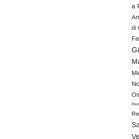
a 
Art
di
Fa
G
Ma
Me
No
Os
Plen
Re
Sa
V