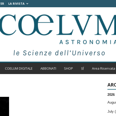
TER
LA RIVISTA
COELUM DIGITALE
ABBONATI
SHOP
🛒
Area Riservata
ARC
2026
Augus
July (