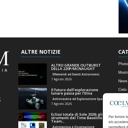
ALTRE NOTIZIE
CAT
Photo
ALTRO GRANDE OUTBURST
DELLA 220P/MCNAUGHT
Mostr
Effemeridi ed Eventi Astronomici
7 Agosto 2026
News 
Il futuro dell’esplorazione
Cielo
lunare passa per l’Etna
Astro
Astronautica ed Esplorazione Spaziale
7 Agosto 2026
Artico
Eclissi totale di Sole 2026: gli
Il Bl
Per fornire 
strumenti del Time Baseline
Team...
e/o accedere
Astrotecnica e Osservazione
permetterà d