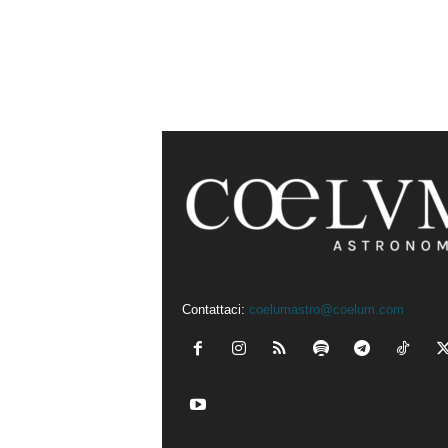
Contattaci:
coelumastro@coelum.com