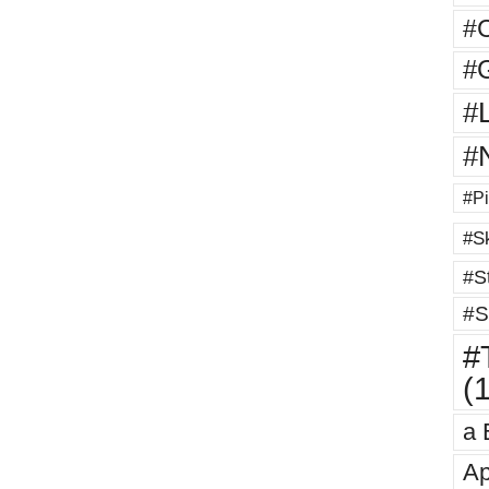
#
#G
#
#
#Pi
#Sk
#St
#S
#T
(
a 
Ap