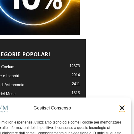
EGORIE POPOLARI
12873
-Coelum
2914
e e Incontri
2411
di Astronomia
1315
 del Mese
365
nomia, Astrofisica e Cosmologia
Gestisci Consenso
268
li e Risorse On-Line
192
og della Redazione
le migliori esperienze, utilizziamo tecnologie come i cookie per memorizzare
 alle informazioni del dispositivo. Il consenso a queste tecnologie ci
i elaborare dati come il comportamento di navigazione o ID unici su questo