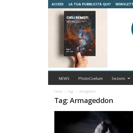
ACCEDI
LA TUA PUBBLICITÀ QUI?
NEWSLET
C
o
NEWS
PhotoCoelum
Sezioni
e
l
Home
Tags
Armageddon
u
Tag: Armageddon
m
A
s
t
r
o