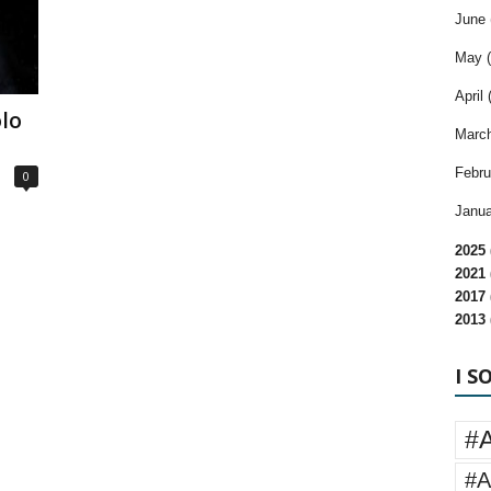
June 
May (
April 
lo
March
Febru
0
Janua
2025 
2021 
2017 
2013 
I S
#
#A