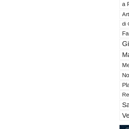
a 
Art
di 
Fa
G
Ma
Me
No
Pl
Re
Sa
V