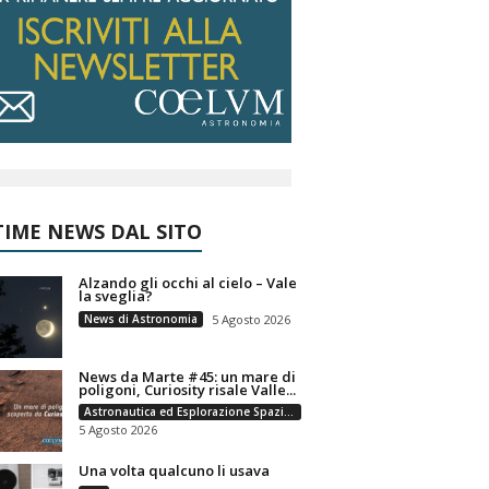
IME NEWS DAL SITO
Alzando gli occhi al cielo – Vale
la sveglia?
News di Astronomia
5 Agosto 2026
News da Marte #45: un mare di
poligoni, Curiosity risale Valle...
Astronautica ed Esplorazione Spaziale
5 Agosto 2026
Una volta qualcuno li usava