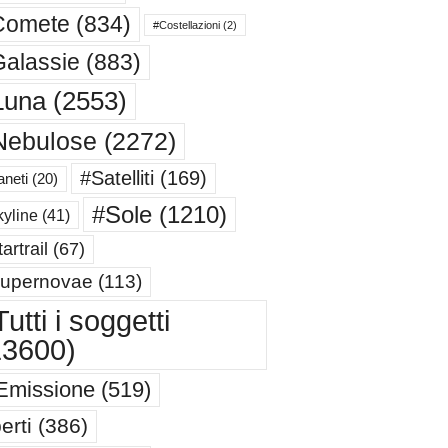
Comete
(834)
#Costellazioni
(2)
alassie
(883)
Luna
(2553)
Nebulose
(2272)
#Satelliti
(169)
aneti
(20)
#Sole
(1210)
yline
(41)
artrail
(67)
upernovae
(113)
utti i soggetti
13600)
Emissione
(519)
erti
(386)