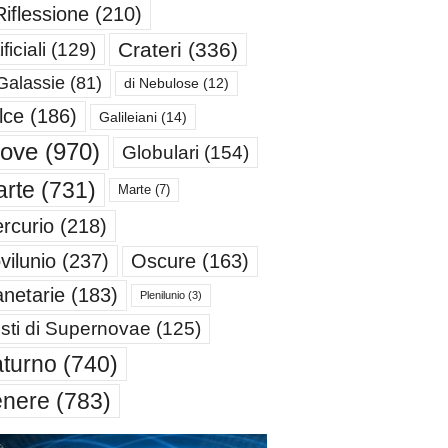
Riflessione
(210)
Crateri
(336)
ificiali
(129)
Galassie
(81)
di Nebulose
(12)
lce
(186)
Galileiani
(14)
iove
(970)
Globulari
(154)
rte
(731)
Marte
(7)
rcurio
(218)
Oscure
(163)
vilunio
(237)
anetarie
(183)
Plenilunio
(3)
sti di Supernovae
(125)
turno
(740)
enere
(783)