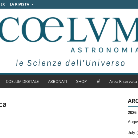
TER
LA RIVISTA
COELUM DIGITALE
ABBONATI
SHOP
🛒
Area Riservata
ARC
ca
2026
Augus
July (