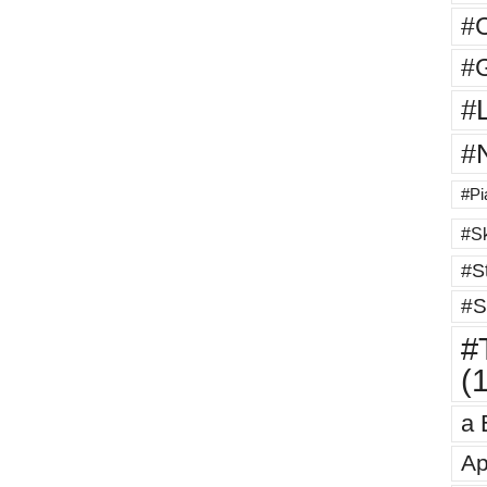
#
#G
#
#
#Pi
#Sk
#St
#S
#T
(
a 
Ap