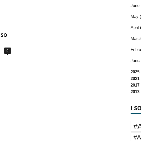
June 
May (
April 
uso
March
Febru
0
Janua
2025 
2021 
2017 
2013 
I S
#
#A