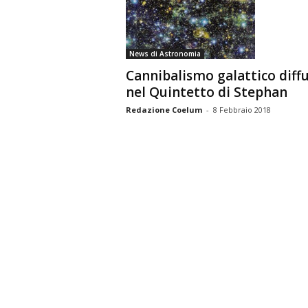
n
o
m
News di Astronomia
i
Cannibalismo galattico diff
a
nel Quintetto di Stephan
Redazione Coelum
-
8 Febbraio 2018