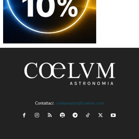
Contattaci:
coelumastro@coelum.com