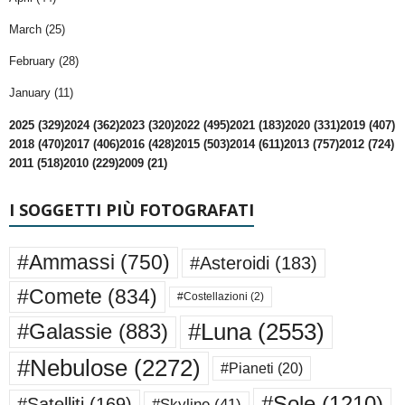
March (25)
February (28)
January (11)
2025 (329)
2024 (362)
2023 (320)
2022 (495)
2021 (183)
2020 (331)
2019 (407)
2018 (470)
2017 (406)
2016 (428)
2015 (503)
2014 (611)
2013 (757)
2012 (724)
2011 (518)
2010 (229)
2009 (21)
I SOGGETTI PIÙ FOTOGRAFATI
#Ammassi
(750)
#Asteroidi
(183)
#Comete
(834)
#Costellazioni
(2)
#Luna
(2553)
#Galassie
(883)
#Nebulose
(2272)
#Pianeti
(20)
#Sole
(1210)
#Satelliti
(169)
#Skyline
(41)