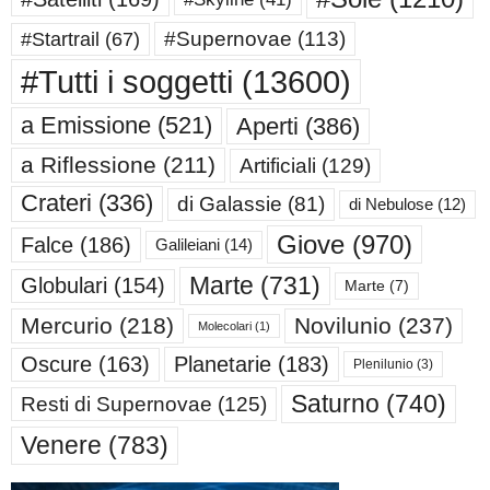
#Supernovae
(113)
#Startrail
(67)
#Tutti i soggetti
(13600)
a Emissione
(521)
Aperti
(386)
a Riflessione
(211)
Artificiali
(129)
Crateri
(336)
di Galassie
(81)
di Nebulose
(12)
Giove
(970)
Falce
(186)
Galileiani
(14)
Marte
(731)
Globulari
(154)
Marte
(7)
Mercurio
(218)
Novilunio
(237)
Molecolari
(1)
Oscure
(163)
Planetarie
(183)
Plenilunio
(3)
Saturno
(740)
Resti di Supernovae
(125)
Venere
(783)