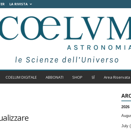
TER
LA RIVISTA
COELUM DIGITALE
ABBONATI
SHOP
🛒
Area Riservata
ARC
2026
ualizzare
Augus
July (