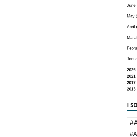
June 
May (
April 
March
Febru
Janua
2025 
2021 
2017 
2013 
I S
#
#A