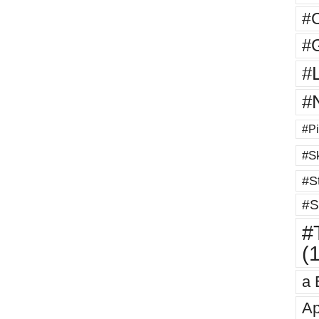
#
#G
#
#
#Pi
#Sk
#St
#S
#T
(
a 
Ap