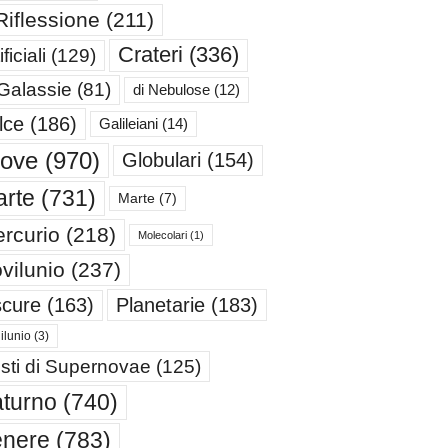
Riflessione
(211)
Crateri
(336)
ificiali
(129)
 Galassie
(81)
di Nebulose
(12)
lce
(186)
Galileiani
(14)
iove
(970)
Globulari
(154)
rte
(731)
Marte
(7)
rcurio
(218)
Molecolari
(1)
vilunio
(237)
cure
(163)
Planetarie
(183)
ilunio
(3)
sti di Supernovae
(125)
turno
(740)
enere
(783)