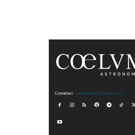
Contattaci:
coelumastro@coelum.com