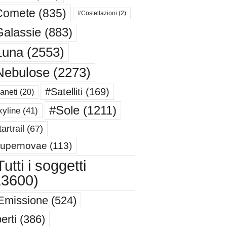
Comete
(835)
#Costellazioni
(2)
alassie
(883)
Luna
(2553)
Nebulose
(2273)
#Satelliti
(169)
aneti
(20)
#Sole
(1211)
yline
(41)
artrail
(67)
upernovae
(113)
utti i soggetti
13600)
Emissione
(524)
erti
(386)