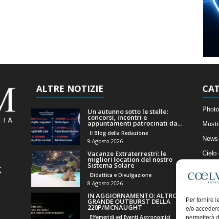
ALTRE NOTIZIE
CAT
Photo
Un autunno sotto le stelle:
concorsi, incontri e
appuntamenti patrocinati da...
Mostr
Il Blog della Redazione
News 
9 Agosto 2026
Vacanze Extraterrestri: le
Cielo
migliori location del nostro
Sistema Solare
Astro
Didattica e Divulgazione
Artico
8 Agosto 2026
IN AGGIORNAMENTO: ALTRO
Il Bl
Per fornire 
GRANDE OUTBURST DELLA
220P/MCNAUGHT
e/o accedere
Effemeridi ed Eventi Astronomici
permetterà d