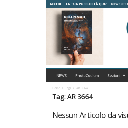
ACCEDI
LA TUA PUBBLICITÀ QUI?
NEWSLET
C
o
NEWS
PhotoCoelum
Sezioni
e
l
Home
Tags
AR 3664
u
Tag: AR 3664
m
A
s
Nessun Articolo da vis
t
r
o