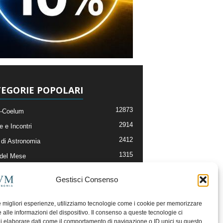
EGORIE POPOLARI
12873
-Coelum
2914
e e Incontri
2412
di Astronomia
1315
 del Mese
365
nomia, Astrofisica e Cosmologia
Gestisci Consenso
268
li e Risorse On-Line
193
og della Redazione
le migliori esperienze, utilizziamo tecnologie come i cookie per memorizzare
 alle informazioni del dispositivo. Il consenso a queste tecnologie ci
i elaborare dati come il comportamento di navigazione o ID unici su questo