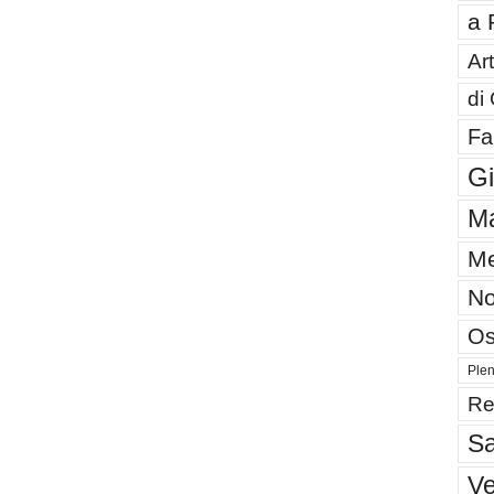
a 
Art
di
Fa
G
Ma
Me
No
Os
Plen
Re
Sa
V