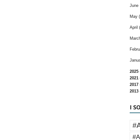
June 
May (
April 
March
Febru
Janua
2025 
2021 
2017 
2013 
I S
#
#A