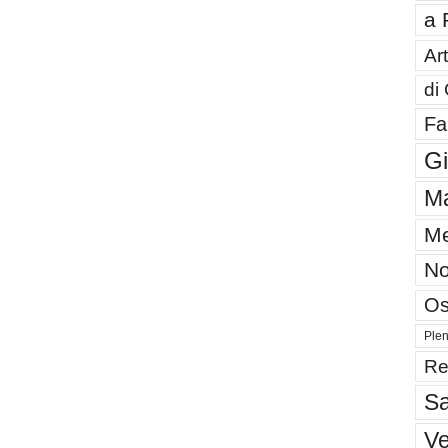
a 
Art
di
Fa
G
Ma
Me
No
Os
Plen
Re
Sa
V