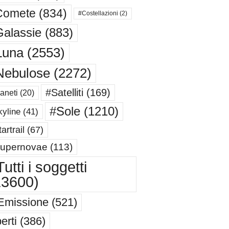
Comete
(834)
#Costellazioni
(2)
alassie
(883)
Luna
(2553)
Nebulose
(2272)
#Satelliti
(169)
aneti
(20)
#Sole
(1210)
yline
(41)
artrail
(67)
upernovae
(113)
utti i soggetti
13600)
Emissione
(521)
erti
(386)