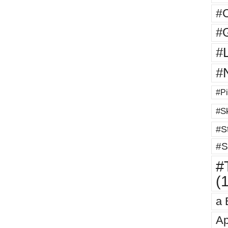
#
#G
#
#
#Pi
#Sk
#St
#S
#T
(
a 
Ap