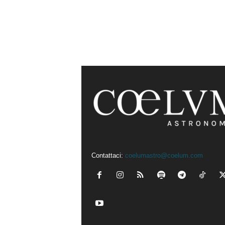
Contattaci:
coelumastro@coelum.com