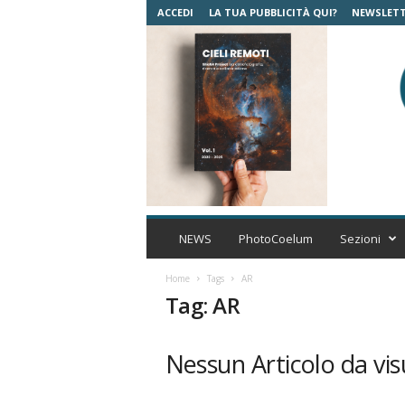
ACCEDI
LA TUA PUBBLICITÀ QUI?
NEWSLET
C
o
NEWS
PhotoCoelum
Sezioni
e
l
Home
Tags
AR
u
Tag: AR
m
A
s
Nessun Articolo da vis
t
r
o