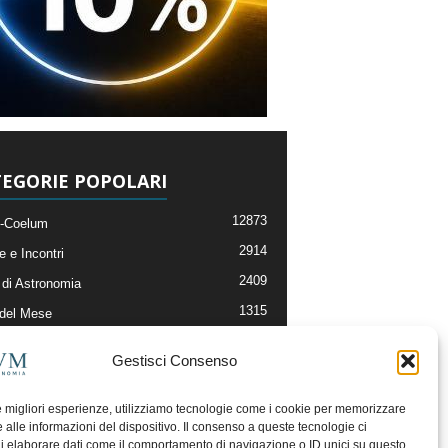
EGORIE POPOLARI
12873
-Coelum
2914
e e Incontri
2409
di Astronomia
1315
 del Mese
365
nomia, Astrofisica e Cosmologia
Gestisci Consenso
268
li e Risorse On-Line
192
og della Redazione
le migliori esperienze, utilizziamo tecnologie come i cookie per memorizzare
 alle informazioni del dispositivo. Il consenso a queste tecnologie ci
i elaborare dati come il comportamento di navigazione o ID unici su questo