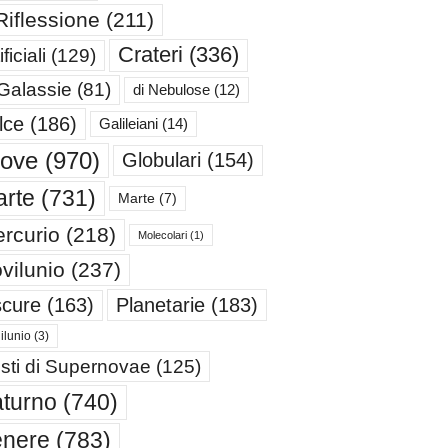
Riflessione
(211)
Crateri
(336)
ificiali
(129)
 Galassie
(81)
di Nebulose
(12)
lce
(186)
Galileiani
(14)
iove
(970)
Globulari
(154)
rte
(731)
Marte
(7)
rcurio
(218)
Molecolari
(1)
vilunio
(237)
cure
(163)
Planetarie
(183)
ilunio
(3)
sti di Supernovae
(125)
turno
(740)
enere
(783)