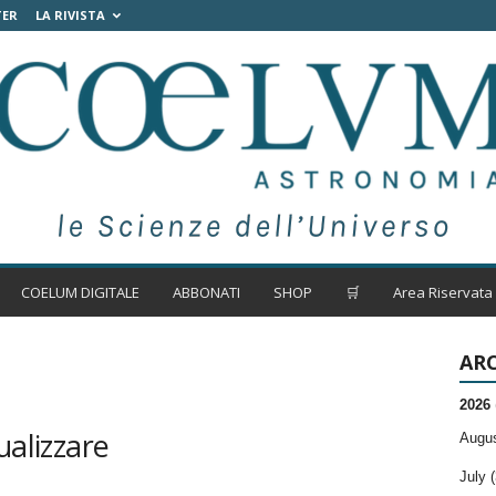
TER
LA RIVISTA
COELUM DIGITALE
ABBONATI
SHOP
🛒
Area Riservata
ARC
2026
ualizzare
Augus
July (