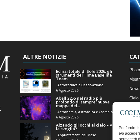
ALTRE NOTIZIE
CAT
Photo
Eclissi totale di Sole 2026: gli
strumenti del Time Baseline
Team...
Mostr
Astrotecnica e Osservazione
News 
6 Agosto 2026
Abell 2255 nel radio più
Cielo
profondo di sempre: nuova
mappa del...
Astro
Astronomia, Astrofisica e Cosmologia
Artico
6 Agosto 2026
Alzando gli occhi al cielo – Vale
Il Bl
Per fornire 
la sveglia?
e/o accedere
Appuntamenti del Mese
permetterà d