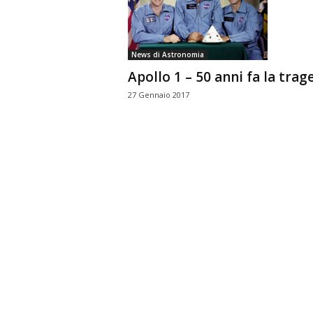
n
o
m
News di Astronomia
i
Apollo 1 – 50 anni fa la trag
a
27 Gennaio 2017