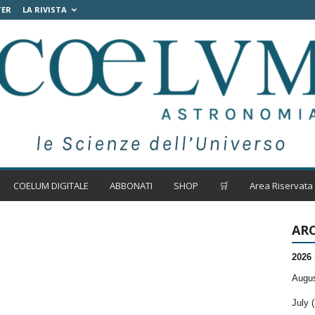
TER
LA RIVISTA
COELUM DIGITALE
ABBONATI
SHOP
🛒
Area Riservata
ARC
2026
Augus
July (