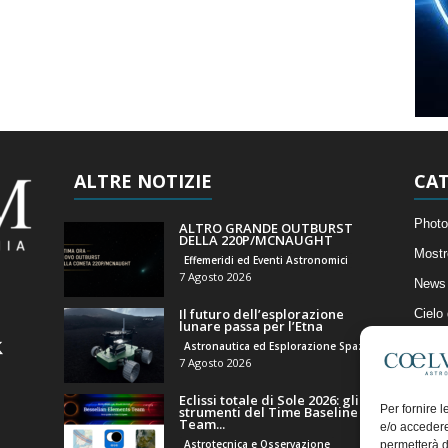
ALTRE NOTIZIE
CAT
Photo
ALTRO GRANDE OUTBURST
DELLA 220P/MCNAUGHT
Mostr
Effemeridi ed Eventi Astronomici
7 Agosto 2026
News 
Il futuro dell’esplorazione
Cielo
lunare passa per l’Etna
Astro
Astronautica ed Esplorazione Spaziale
7 Agosto 2026
Artico
Eclissi totale di Sole 2026: gli
Il Bl
Per fornire 
strumenti del Time Baseline
Team...
e/o accedere
Astrotecnica e Osservazione
permetterà d