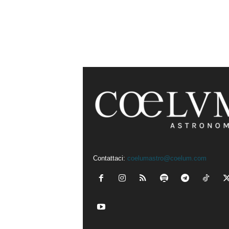
Contattaci:
coelumastro@coelum.com