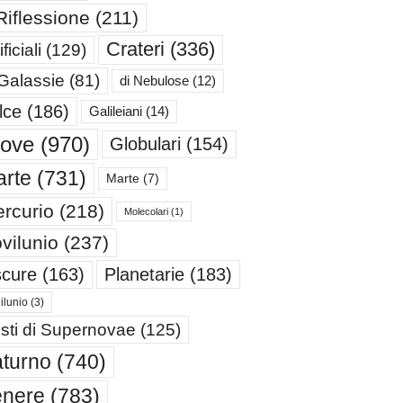
Riflessione
(211)
Crateri
(336)
ificiali
(129)
 Galassie
(81)
di Nebulose
(12)
lce
(186)
Galileiani
(14)
iove
(970)
Globulari
(154)
rte
(731)
Marte
(7)
rcurio
(218)
Molecolari
(1)
vilunio
(237)
cure
(163)
Planetarie
(183)
ilunio
(3)
sti di Supernovae
(125)
turno
(740)
enere
(783)