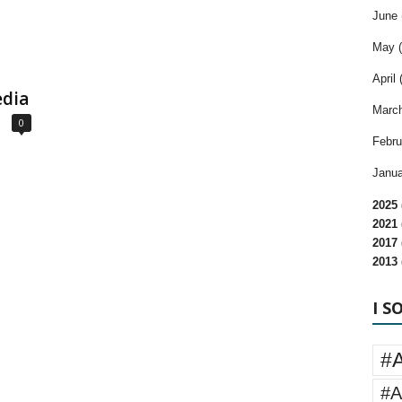
June 
May (
April 
edia
March
0
Febru
Janua
2025 
2021 
2017 
2013 
I S
#
#A