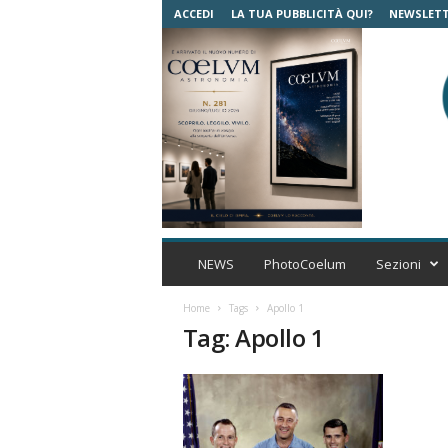
ACCEDI
LA TUA PUBBLICITÀ QUI?
NEWSLET
C
o
NEWS
PhotoCoelum
Sezioni
e
l
Home
Tags
Apollo 1
u
Tag: Apollo 1
m
A
s
t
r
o