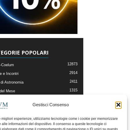
EGORIE POPOLARI
12873
-Coelum
2914
e e Incontri
2411
di Astronomia
1315
 del Mese
365
nomia, Astrofisica e Cosmologia
Gestisci Consenso
268
li e Risorse On-Line
192
og della Redazione
le migliori esperienze, utilizziamo tecnologie come i cookie per memorizzare
 alle informazioni del dispositivo. Il consenso a queste tecnologie ci
i elaborare dati come il comportamento di navigazione o ID unici su questo