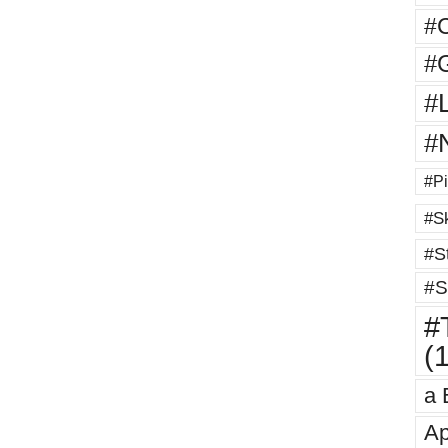
#
#G
#
#
#Pi
#Sk
#St
#S
#T
(
a 
Ap