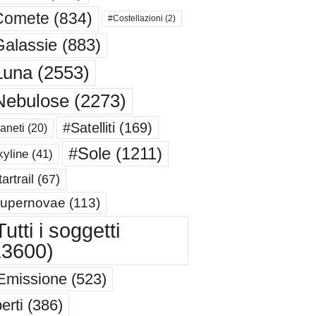
Comete
(834)
#Costellazioni
(2)
alassie
(883)
Luna
(2553)
Nebulose
(2273)
#Satelliti
(169)
aneti
(20)
#Sole
(1211)
yline
(41)
artrail
(67)
upernovae
(113)
utti i soggetti
13600)
Emissione
(523)
erti
(386)