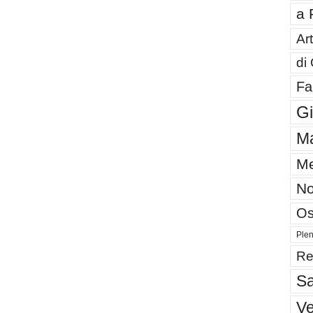
a 
Art
di
Fa
G
Ma
Me
No
Os
Plen
Re
Sa
V