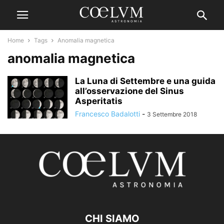
Home
Tags
Anomalia magnetica
anomalia magnetica
La Luna di Settembre e una guida
all’osservazione del Sinus
Asperitatis
Francesco Badalotti
-
3 Settembre 2018
CHI SIAMO