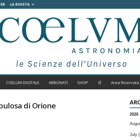
TER
LA RIVISTA
COELUM DIGITALE
ABBONATI
SHOP
🛒
Area Riservata
ARC
ulosa di Orione
2026
Augus
July (