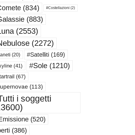
Comete
(834)
#Costellazioni
(2)
alassie
(883)
Luna
(2553)
Nebulose
(2272)
#Satelliti
(169)
aneti
(20)
#Sole
(1210)
yline
(41)
artrail
(67)
upernovae
(113)
utti i soggetti
13600)
Emissione
(520)
erti
(386)