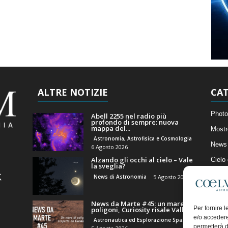
ALTRE NOTIZIE
CAT
Photo
Abell 2255 nel radio più
profondo di sempre: nuova
mappa del...
Mostr
Astronomia, Astrofisica e Cosmologia
News 
6 Agosto 2026
Alzando gli occhi al cielo – Vale
Cielo
la sveglia?
Astro
News di Astronomia
5 Agosto 2026
Artico
News da Marte #45: un mare di
Il Bl
Per fornire 
poligoni, Curiosity risale Valle...
e/o accedere
Astronautica ed Esplorazione Spaziale
permetterà d