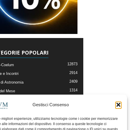
EGORIE POPOLARI
12873
-Coelum
2914
e e Incontri
2409
di Astronomia
1314
 del Mese
365
nomia, Astrofisica e Cosmologia
Gestisci Consenso
268
li e Risorse On-Line
192
og della Redazione
le migliori esperienze, utilizziamo tecnologie come i cookie per memorizzare
 alle informazioni del dispositivo. Il consenso a queste tecnologie ci
i elaborare dati come il comportamento di navigazione o ID unici su questo