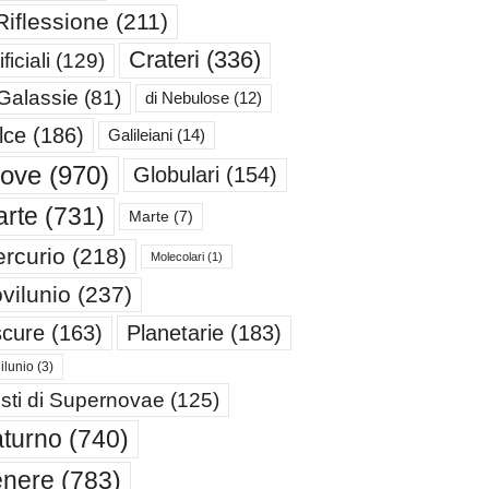
Riflessione
(211)
Crateri
(336)
ificiali
(129)
 Galassie
(81)
di Nebulose
(12)
lce
(186)
Galileiani
(14)
iove
(970)
Globulari
(154)
rte
(731)
Marte
(7)
rcurio
(218)
Molecolari
(1)
vilunio
(237)
cure
(163)
Planetarie
(183)
ilunio
(3)
sti di Supernovae
(125)
turno
(740)
enere
(783)