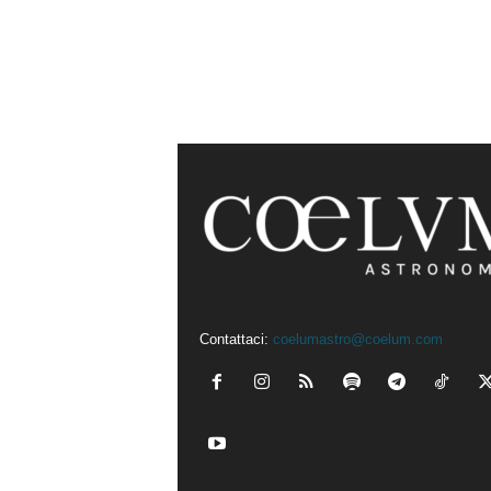
Contattaci:
coelumastro@coelum.com