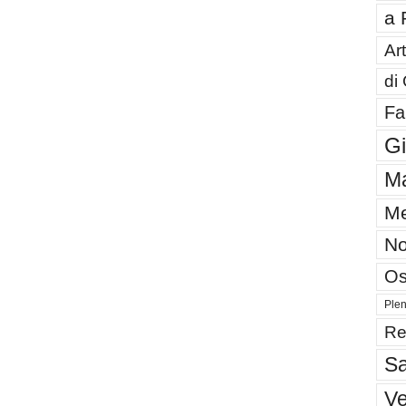
a 
Art
di
Fa
G
Ma
Me
No
Os
Plen
Re
Sa
V