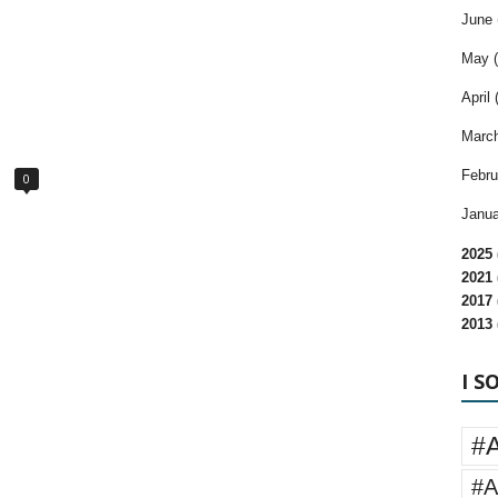
June 
May (
April 
March
Febru
0
Janua
2025 
2021 
2017 
2013 
I S
#
#A