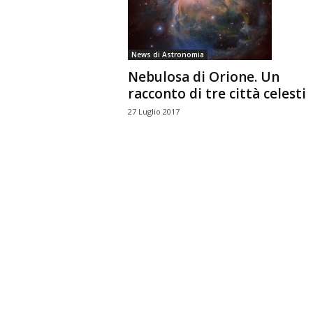
n
o
m
News di Astronomia
i
Nebulosa di Orione. Un
a
racconto di tre città celesti
27 Luglio 2017