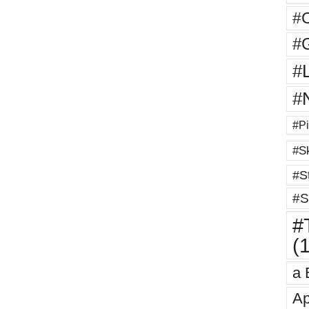
#
#G
#
#
#Pi
#Sk
#St
#S
#T
(
a 
Ap