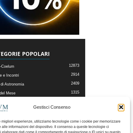
EGORIE POPOLARI
12873
-Coelum
2914
e e Incontri
2409
di Astronomia
1315
 del Mese
365
nomia, Astrofisica e Cosmologia
Gestisci Consenso
268
li e Risorse On-Line
192
og della Redazione
le migliori esperienze, utilizziamo tecnologie come i cookie per memorizzare
 alle informazioni del dispositivo. Il consenso a queste tecnologie ci
i elaborare dati come il comportamento di navigazione o ID unici su questo