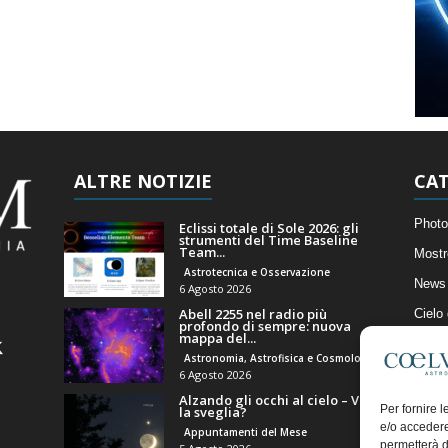
ALTRE NOTIZIE
CAT
Photo
Eclissi totale di Sole 2026: gli
strumenti del Time Baseline
Team...
Mostr
Astrotecnica e Osservazione
News 
6 Agosto 2026
Abell 2255 nel radio più
Cielo
profondo di sempre: nuova
mappa del...
Astro
Astronomia, Astrofisica e Cosmologia
Artico
6 Agosto 2026
Alzando gli occhi al cielo – Vale
Il Bl
Per fornire 
la sveglia?
e/o accedere
Appuntamenti del Mese
permetterà d