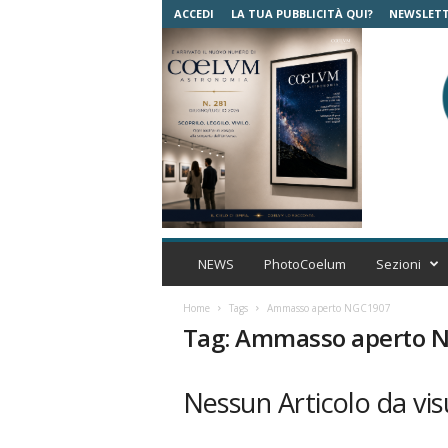
ACCEDI
LA TUA PUBBLICITÀ QUI?
NEWSLET
C
o
NEWS
PhotoCoelum
Sezioni
e
l
Home
Tags
Ammasso aperto NGC1907
u
Tag: Ammasso aperto 
m
A
s
Nessun Articolo da vis
t
r
o