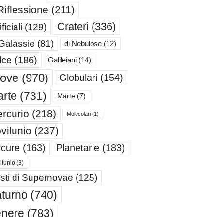
Riflessione
(211)
Crateri
(336)
ificiali
(129)
 Galassie
(81)
di Nebulose
(12)
lce
(186)
Galileiani
(14)
iove
(970)
Globulari
(154)
rte
(731)
Marte
(7)
rcurio
(218)
Molecolari
(1)
vilunio
(237)
cure
(163)
Planetarie
(183)
ilunio
(3)
sti di Supernovae
(125)
turno
(740)
enere
(783)