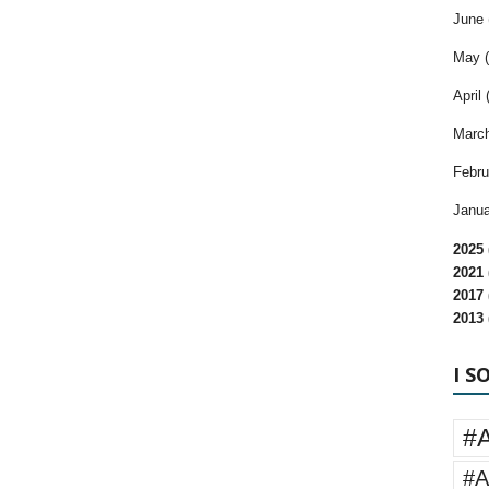
June 
May (
April 
March
Febru
Janua
2025 
2021 
2017 
2013 
I S
#
#A