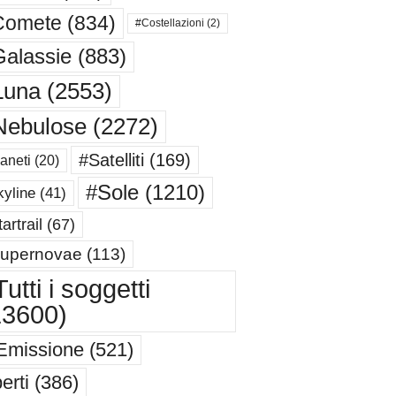
Comete
(834)
#Costellazioni
(2)
alassie
(883)
Luna
(2553)
Nebulose
(2272)
#Satelliti
(169)
aneti
(20)
#Sole
(1210)
yline
(41)
artrail
(67)
upernovae
(113)
utti i soggetti
13600)
Emissione
(521)
erti
(386)