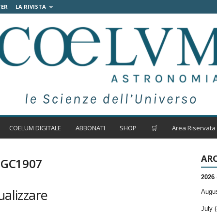
TER
LA RIVISTA
COELUM DIGITALE
ABBONATI
SHOP
🛒
Area Riservata
ARC
NGC1907
2026
ualizzare
Augus
July (