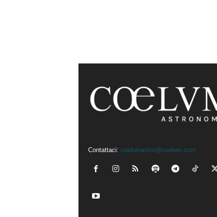
Contattaci:
coelumastro@coelum.com