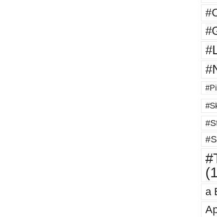
#
#G
#
#
#Pi
#Sk
#St
#S
#T
(
a 
Ap