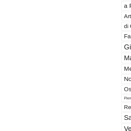
a 
Art
di
Fa
G
Ma
Me
No
Os
Plen
Re
Sa
V