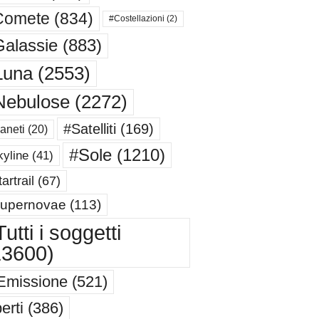
Comete
(834)
#Costellazioni
(2)
alassie
(883)
Luna
(2553)
Nebulose
(2272)
#Satelliti
(169)
aneti
(20)
#Sole
(1210)
yline
(41)
artrail
(67)
upernovae
(113)
utti i soggetti
13600)
Emissione
(521)
erti
(386)