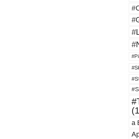
#
#G
#
#
#Pi
#Sk
#St
#S
#T
(
a 
Ap