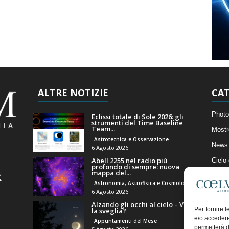
ALTRE NOTIZIE
CAT
Photo
Eclissi totale di Sole 2026: gli
strumenti del Time Baseline
Team...
Mostr
Astrotecnica e Osservazione
News 
6 Agosto 2026
Abell 2255 nel radio più
Cielo
profondo di sempre: nuova
mappa del...
Astro
Astronomia, Astrofisica e Cosmologia
Artico
6 Agosto 2026
Alzando gli occhi al cielo – Vale
Il Bl
Per fornire 
la sveglia?
e/o accedere
Appuntamenti del Mese
permetterà d