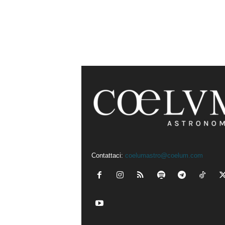
Contattaci:
coelumastro@coelum.com