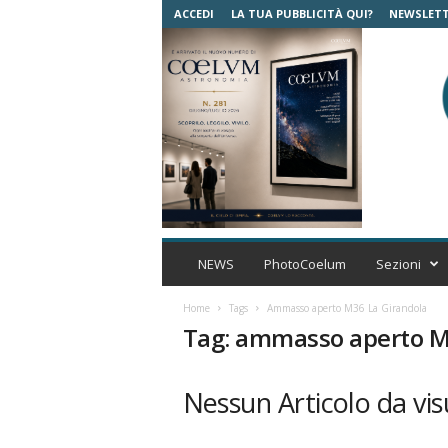
ACCEDI
LA TUA PUBBLICITÀ QUI?
NEWSLET
C
o
NEWS
PhotoCoelum
Sezioni
e
l
Home
Tags
Ammasso aperto M36 La Girandola
u
Tag: ammasso aperto M
m
A
s
Nessun Articolo da vis
t
r
o