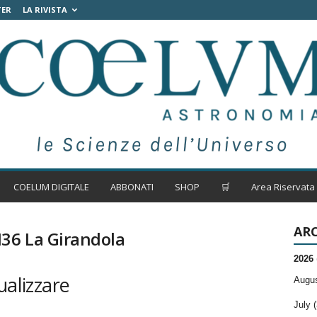
TER
LA RIVISTA
COELUM DIGITALE
ABBONATI
SHOP
🛒
Area Riservata
ARC
36 La Girandola
2026
ualizzare
Augus
July (