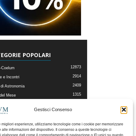
EGORIE POPOLARI
12873
-Coelum
2914
e e Incontri
2409
di Astronomia
1315
 del Mese
365
nomia, Astrofisica e Cosmologia
Gestisci Consenso
268
li e Risorse On-Line
192
og della Redazione
le migliori esperienze, utilizziamo tecnologie come i cookie per memorizzare
 alle informazioni del dispositivo. Il consenso a queste tecnologie ci
i elaborare dati come il comportamento di navigazione o ID unici su questo