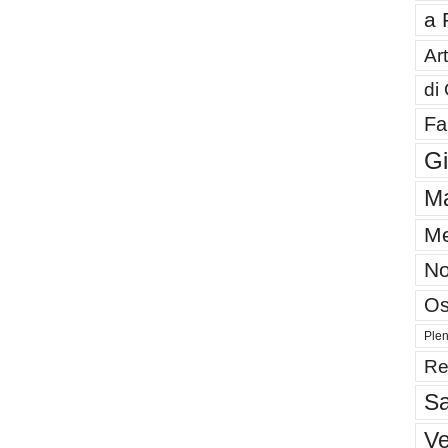
a 
Art
di
Fa
G
Ma
Me
No
Os
Plen
Re
Sa
V