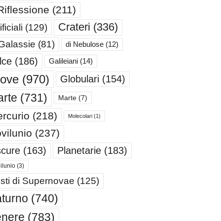
Riflessione
(211)
Crateri
(336)
ificiali
(129)
 Galassie
(81)
di Nebulose
(12)
lce
(186)
Galileiani
(14)
iove
(970)
Globulari
(154)
rte
(731)
Marte
(7)
rcurio
(218)
Molecolari
(1)
vilunio
(237)
cure
(163)
Planetarie
(183)
ilunio
(3)
sti di Supernovae
(125)
turno
(740)
enere
(783)