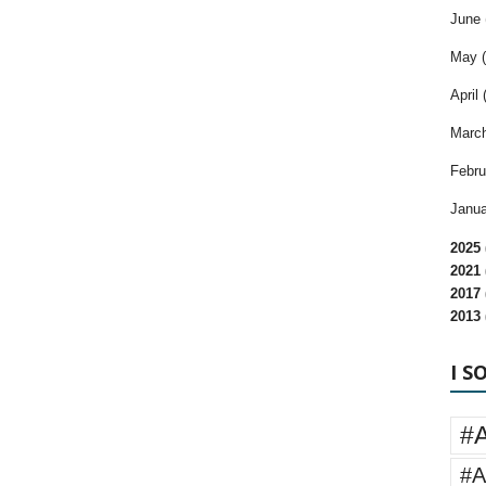
June 
May (
April 
March
Febru
Janua
2025 
2021 
2017 
2013 
I S
#
#A