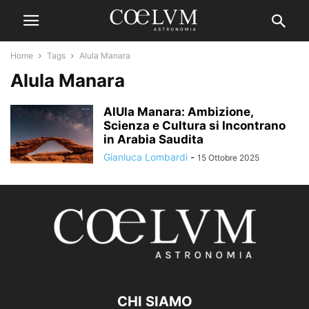
Home
Tags
Alula Manara
Alula Manara
AlUla Manara: Ambizione,
Scienza e Cultura si Incontrano
in Arabia Saudita
Gianluca Lombardi
-
15 Ottobre 2025
CHI SIAMO