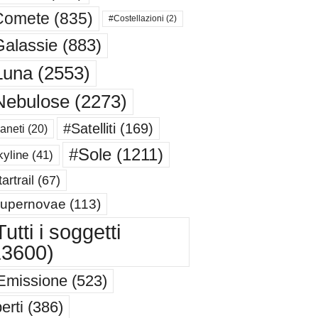
Comete
(835)
#Costellazioni
(2)
alassie
(883)
Luna
(2553)
Nebulose
(2273)
#Satelliti
(169)
aneti
(20)
#Sole
(1211)
yline
(41)
artrail
(67)
upernovae
(113)
utti i soggetti
13600)
Emissione
(523)
erti
(386)