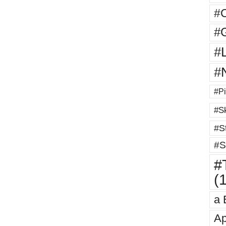
#
#G
#
#
#Pi
#Sk
#St
#S
#T
(
a 
Ap