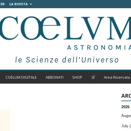
TER
LA RIVISTA
COELUM DIGITALE
ABBONATI
SHOP
🛒
Area Riservata
ARC
2026
Augus
July (