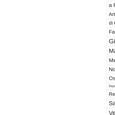
a 
Art
di
Fa
G
Ma
Me
No
Os
Plen
Re
Sa
V