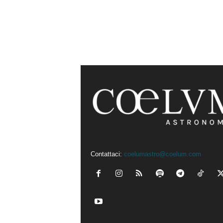
Contattaci:
coelumastro@coelum.com