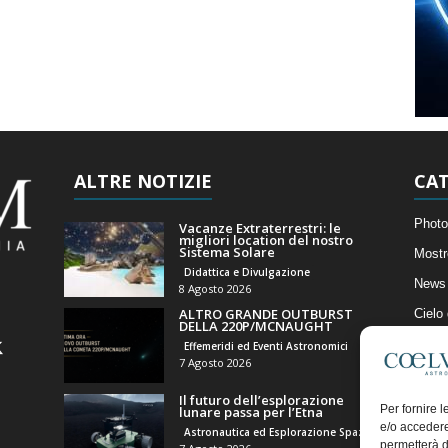
ALTRE NOTIZIE
CAT
Photo
Vacanze Extraterrestri: le
migliori location del nostro
Sistema Solare
Mostr
Didattica e Divulgazione
News 
8 Agosto 2026
ALTRO GRANDE OUTBURST
Cielo
DELLA 220P/MCNAUGHT
Astro
Effemeridi ed Eventi Astronomici
7 Agosto 2026
Artico
Il futuro dell’esplorazione
Il Bl
Per fornire 
lunare passa per l’Etna
e/o accedere
Astronautica ed Esplorazione Spaziale
permetterà d