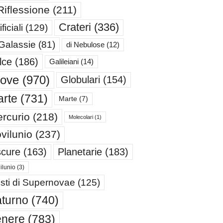
Riflessione
(211)
Crateri
(336)
ificiali
(129)
 Galassie
(81)
di Nebulose
(12)
lce
(186)
Galileiani
(14)
iove
(970)
Globulari
(154)
rte
(731)
Marte
(7)
rcurio
(218)
Molecolari
(1)
vilunio
(237)
cure
(163)
Planetarie
(183)
ilunio
(3)
sti di Supernovae
(125)
turno
(740)
enere
(783)