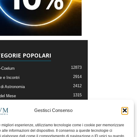
EGORIE POPOLARI
12873
-Coelum
2914
e e Incontri
2412
di Astronomia
1315
 del Mese
365
nomia, Astrofisica e Cosmologia
Gestisci Consenso
268
li e Risorse On-Line
192
og della Redazione
le migliori esperienze, utilizziamo tecnologie come i cookie per memorizzare
 alle informazioni del dispositivo. Il consenso a queste tecnologie ci
i elaborare dati come il comportamento di navigazione o ID unici su questo