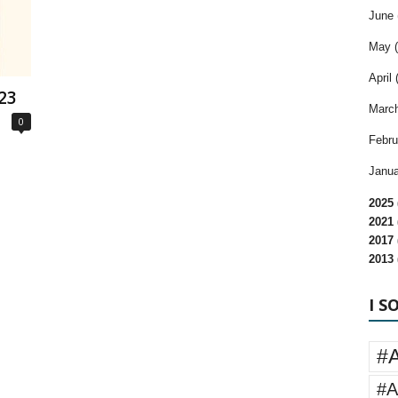
June 
May (
April 
023
March
0
Febru
Janua
2025 
2021 
2017 
2013 
I S
#
#A