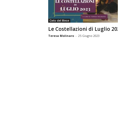
n
o
m
Cielo del Mese
i
Le Costellazioni di Luglio 2
a
Teresa Molinaro
-
25 Giugno 2023