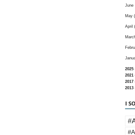
June 
May (
April 
March
Febru
Janua
2025 
2021 
2017 
2013 
I S
#
#A