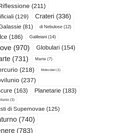
Riflessione
(211)
Crateri
(336)
ificiali
(129)
 Galassie
(81)
di Nebulose
(12)
lce
(186)
Galileiani
(14)
iove
(970)
Globulari
(154)
rte
(731)
Marte
(7)
rcurio
(218)
Molecolari
(1)
vilunio
(237)
cure
(163)
Planetarie
(183)
ilunio
(3)
sti di Supernovae
(125)
turno
(740)
enere
(783)