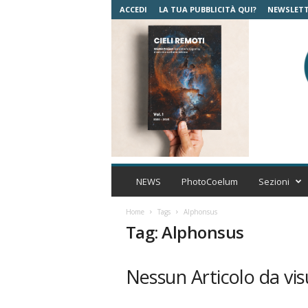
ACCEDI
LA TUA PUBBLICITÀ QUI?
NEWSLET
C
o
NEWS
PhotoCoelum
Sezioni
e
l
Home
Tags
Alphonsus
u
Tag: Alphonsus
m
A
s
Nessun Articolo da vis
t
r
o