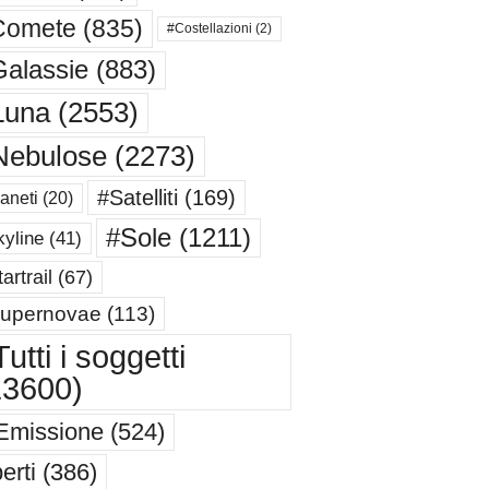
Comete
(835)
#Costellazioni
(2)
alassie
(883)
Luna
(2553)
Nebulose
(2273)
#Satelliti
(169)
aneti
(20)
#Sole
(1211)
yline
(41)
artrail
(67)
upernovae
(113)
utti i soggetti
13600)
Emissione
(524)
erti
(386)