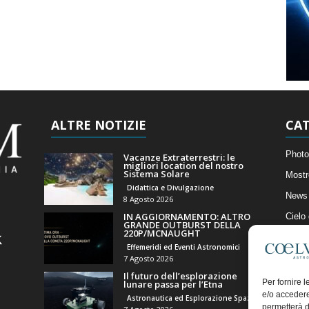
ALTRE NOTIZIE
CAT
Photo
Vacanze Extraterrestri: le
migliori location del nostro
Sistema Solare
Mostr
Didattica e Divulgazione
News 
8 Agosto 2026
IN AGGIORNAMENTO: ALTRO
Cielo
GRANDE OUTBURST DELLA
220P/MCNAUGHT
Astro
Effemeridi ed Eventi Astronomici
Artico
7 Agosto 2026
Il futuro dell’esplorazione
Il Bl
Per fornire 
lunare passa per l’Etna
e/o accedere
Astronautica ed Esplorazione Spaziale
permetterà d