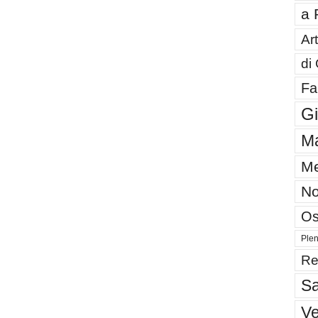
a 
Art
di
Fa
G
Ma
Me
No
Os
Plen
Re
Sa
V