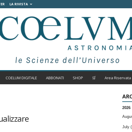
TER
LA RIVISTA
COELUM DIGITALE
ABBONATI
SHOP
🛒
Area Riservata
ARC
2026
ualizzare
Augus
July (