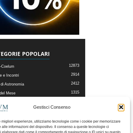
EGORIE POPOLARI
12873
-Coelum
2914
e e Incontri
2412
di Astronomia
1315
 del Mese
365
nomia, Astrofisica e Cosmologia
Gestisci Consenso
268
li e Risorse On-Line
192
og della Redazione
le migliori esperienze, utilizziamo tecnologie come i cookie per memorizzare
 alle informazioni del dispositivo. Il consenso a queste tecnologie ci
i elaborare dati come il comportamento di navigazione o ID unici su questo