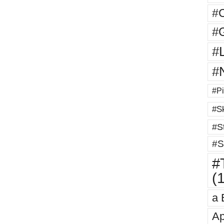
#
#G
#
#
#Pi
#Sk
#St
#S
#T
(
a 
Ap