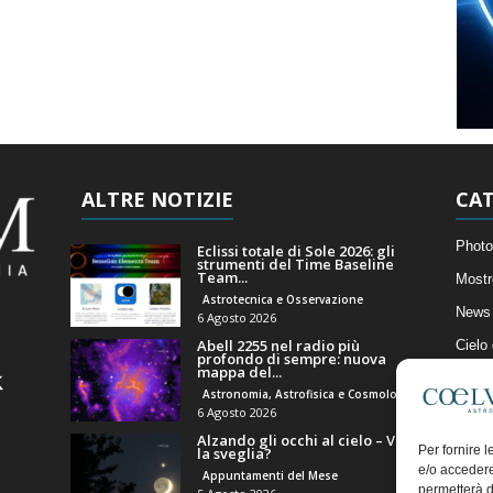
ALTRE NOTIZIE
CAT
Photo
Eclissi totale di Sole 2026: gli
strumenti del Time Baseline
Team...
Mostr
Astrotecnica e Osservazione
News 
6 Agosto 2026
Abell 2255 nel radio più
Cielo
profondo di sempre: nuova
mappa del...
Astro
Astronomia, Astrofisica e Cosmologia
Artico
6 Agosto 2026
Alzando gli occhi al cielo – Vale
Il Bl
Per fornire 
la sveglia?
e/o accedere
Appuntamenti del Mese
permetterà d