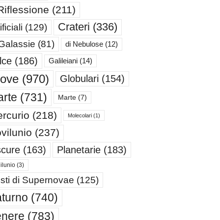
Riflessione
(211)
Crateri
(336)
ificiali
(129)
 Galassie
(81)
di Nebulose
(12)
lce
(186)
Galileiani
(14)
iove
(970)
Globulari
(154)
rte
(731)
Marte
(7)
rcurio
(218)
Molecolari
(1)
vilunio
(237)
cure
(163)
Planetarie
(183)
ilunio
(3)
sti di Supernovae
(125)
turno
(740)
enere
(783)