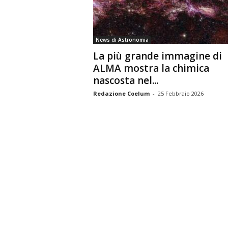
n
o
m
News di Astronomia
i
La più grande immagine di
a
ALMA mostra la chimica
nascosta nel...
Redazione Coelum
-
25 Febbraio 2026