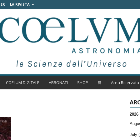
TER
LA RIVISTA
COELUM DIGITALE
ABBONATI
SHOP
🛒
Area Riservata
ARC
2026
Augus
July (