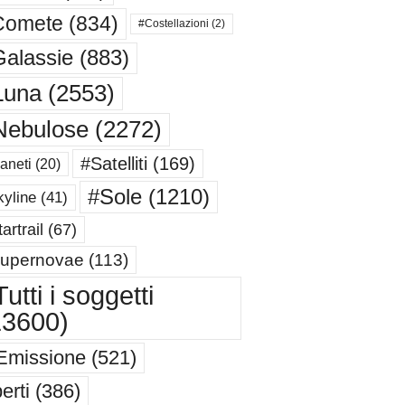
Comete
(834)
#Costellazioni
(2)
alassie
(883)
Luna
(2553)
Nebulose
(2272)
#Satelliti
(169)
aneti
(20)
#Sole
(1210)
yline
(41)
artrail
(67)
upernovae
(113)
utti i soggetti
13600)
Emissione
(521)
erti
(386)