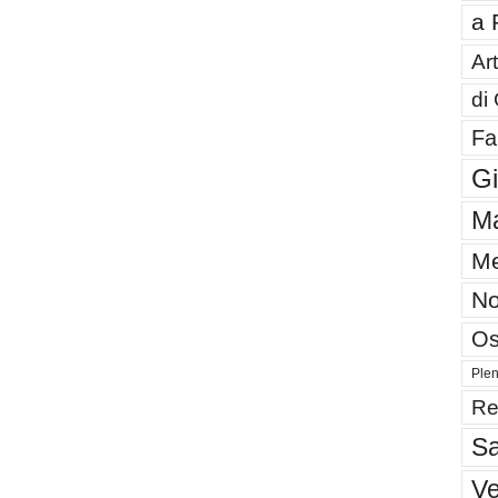
a 
Art
di
Fa
G
Ma
Me
No
Os
Plen
Re
Sa
V