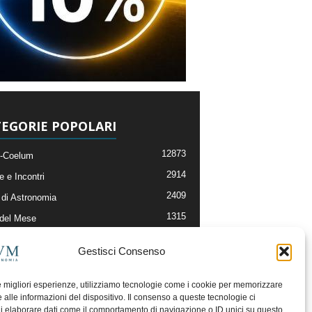
EGORIE POPOLARI
12873
-Coelum
2914
e e Incontri
2409
di Astronomia
1315
 del Mese
365
nomia, Astrofisica e Cosmologia
Gestisci Consenso
268
li e Risorse On-Line
192
og della Redazione
le migliori esperienze, utilizziamo tecnologie come i cookie per memorizzare
 alle informazioni del dispositivo. Il consenso a queste tecnologie ci
i elaborare dati come il comportamento di navigazione o ID unici su questo