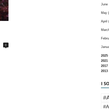
June 
May (
April 
March
Febru
0
Janua
2025 
2021 
2017 
2013 
I S
#
#A