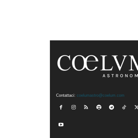
Contattaci:
coelumastro@coelum.com