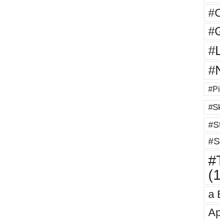
#
#G
#
#
#Pi
#Sk
#St
#S
#T
(
a 
Ap