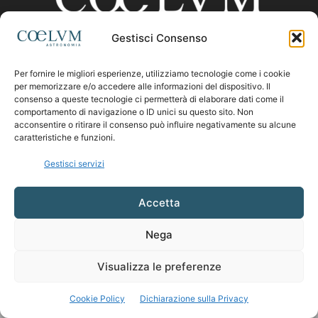
Gestisci Consenso
CHI SIAMO
Per fornire le migliori esperienze, utilizziamo tecnologie come i cookie
per memorizzare e/o accedere alle informazioni del dispositivo. Il
consenso a queste tecnologie ci permetterà di elaborare dati come il
comportamento di navigazione o ID unici su questo sito. Non
Contattaci:
coelumastro@coelum.com
acconsentire o ritirare il consenso può influire negativamente su alcune
caratteristiche e funzioni.
SEGUICI
Gestisci servizi
Accetta
Nega
Visualizza le preferenze
Cookie Policy
Dichiarazione sulla Privacy