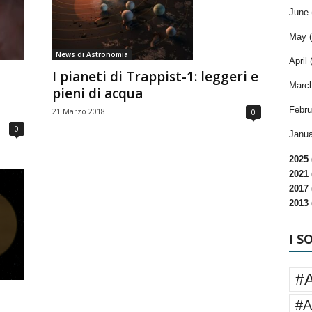
June 
May (
News di Astronomia
April 
I pianeti di Trappist-1: leggeri e
March
pieni di acqua
Febru
21 Marzo 2018
0
0
Janua
2025 
2021 
2017 
2013 
I S
#
#A