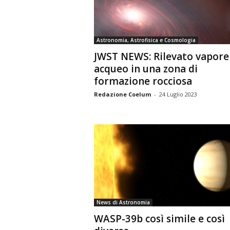
n
o
m
Astronomia, Astrofisica e Cosmologia
i
JWST NEWS: Rilevato vapore
a
acqueo in una zona di
formazione rocciosa
Redazione Coelum
-
24 Luglio 2023
News di Astronomia
WASP-39b così simile e così