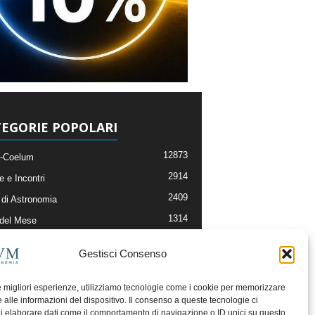
EGORIE POPOLARI
12873
-Coelum
2914
e e Incontri
2409
di Astronomia
1314
 del Mese
365
nomia, Astrofisica e Cosmologia
Gestisci Consenso
268
li e Risorse On-Line
192
og della Redazione
le migliori esperienze, utilizziamo tecnologie come i cookie per memorizzare
 alle informazioni del dispositivo. Il consenso a queste tecnologie ci
i elaborare dati come il comportamento di navigazione o ID unici su questo