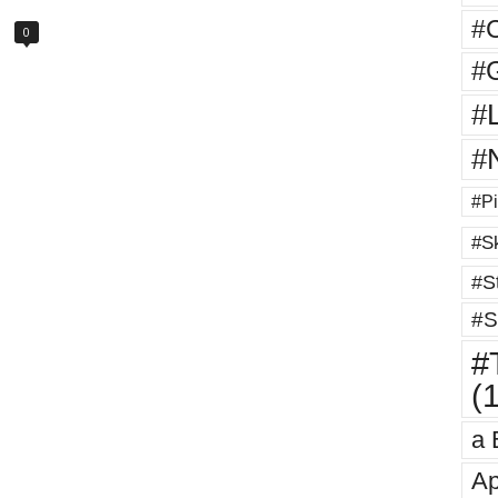
#
0
#G
#
#
#Pi
#Sk
#St
#S
#T
(
a 
Ap