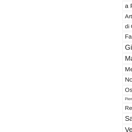
a 
Art
di
Fa
G
Ma
Me
No
Os
Plen
Re
Sa
V