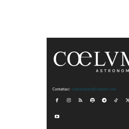
Contattaci:
coelumastro@coelum.com