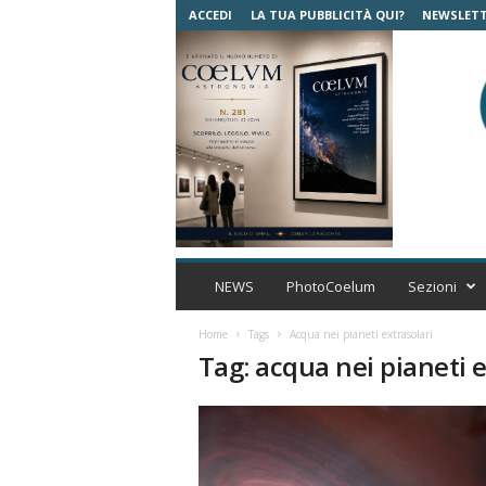
ACCEDI
LA TUA PUBBLICITÀ QUI?
NEWSLET
C
o
NEWS
PhotoCoelum
Sezioni
e
l
Home
Tags
Acqua nei pianeti extrasolari
u
Tag: acqua nei pianeti e
m
A
s
t
r
o