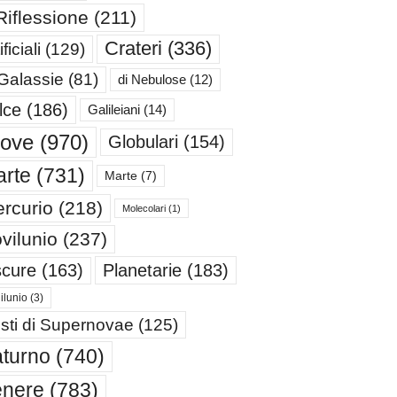
Riflessione
(211)
Crateri
(336)
ificiali
(129)
 Galassie
(81)
di Nebulose
(12)
lce
(186)
Galileiani
(14)
iove
(970)
Globulari
(154)
rte
(731)
Marte
(7)
rcurio
(218)
Molecolari
(1)
vilunio
(237)
cure
(163)
Planetarie
(183)
ilunio
(3)
sti di Supernovae
(125)
turno
(740)
enere
(783)