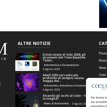
ALTRE NOTIZIE
CAT
Photo
Eclissi totale di Sole 2026: gli
strumenti del Time Baseline
Team...
Mostr
Astrotecnica e Osservazione
News 
6 Agosto 2026
Abell 2255 nel radio più
Cielo
profondo di sempre: nuova
mappa del...
Astro
Astronomia, Astrofisica e Cosmologia
Artico
6 Agosto 2026
Alzando gli occhi al cielo – Vale
Il Bl
Per fornire 
la sveglia?
e/o accedere
News di Astronomia
5 Agosto 2026
permetterà d