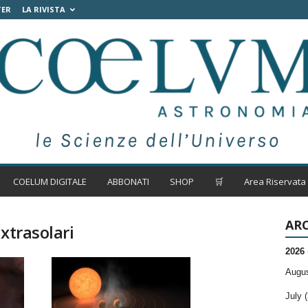
TER
LA RIVISTA
COELUM DIGITALE
ABBONATI
SHOP
🛒
Area Riservata
ARC
xtrasolari
2026
Augus
July (