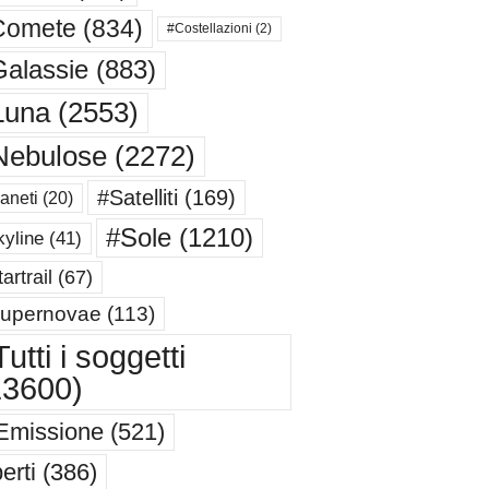
Comete
(834)
#Costellazioni
(2)
alassie
(883)
Luna
(2553)
Nebulose
(2272)
#Satelliti
(169)
aneti
(20)
#Sole
(1210)
yline
(41)
artrail
(67)
upernovae
(113)
utti i soggetti
13600)
Emissione
(521)
erti
(386)