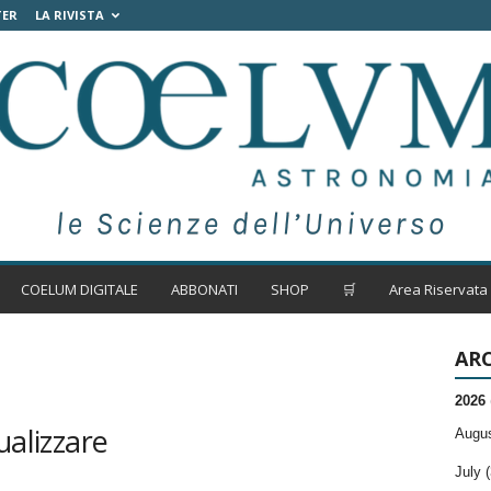
TER
LA RIVISTA
COELUM DIGITALE
ABBONATI
SHOP
🛒
Area Riservata
ARC
2026
ualizzare
Augus
July (