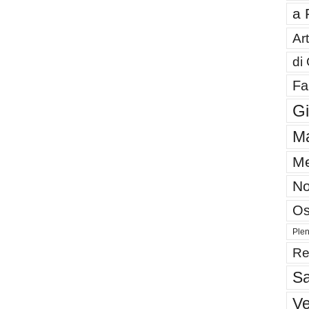
a 
Art
di
Fa
G
Ma
Me
No
Os
Plen
Re
Sa
V