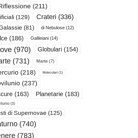
Riflessione
(211)
Crateri
(336)
ificiali
(129)
 Galassie
(81)
di Nebulose
(12)
lce
(186)
Galileiani
(14)
iove
(970)
Globulari
(154)
rte
(731)
Marte
(7)
rcurio
(218)
Molecolari
(1)
vilunio
(237)
cure
(163)
Planetarie
(183)
ilunio
(3)
sti di Supernovae
(125)
turno
(740)
enere
(783)