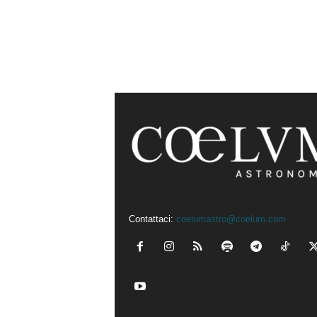
Contattaci:
coelumastro@coelum.com