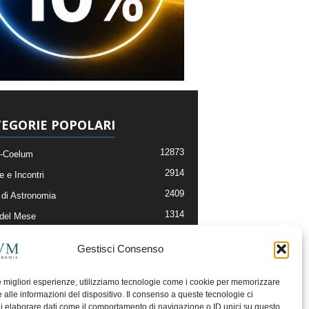
EGORIE POPOLARI
12873
-Coelum
2914
e e Incontri
2409
di Astronomia
1314
 del Mese
365
nomia, Astrofisica e Cosmologia
Gestisci Consenso
268
li e Risorse On-Line
192
og della Redazione
le migliori esperienze, utilizziamo tecnologie come i cookie per memorizzare
 alle informazioni del dispositivo. Il consenso a queste tecnologie ci
i elaborare dati come il comportamento di navigazione o ID unici su questo