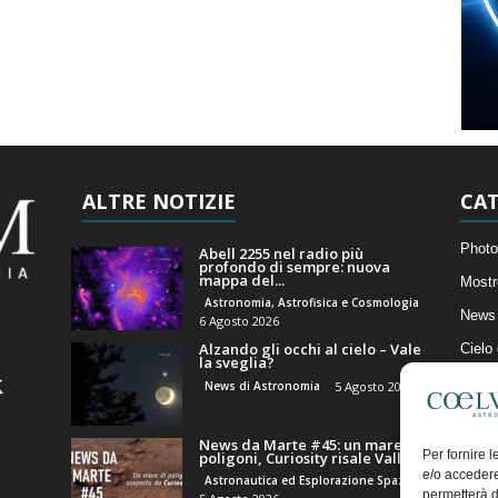
ALTRE NOTIZIE
CAT
Photo
Abell 2255 nel radio più
profondo di sempre: nuova
mappa del...
Mostr
Astronomia, Astrofisica e Cosmologia
News 
6 Agosto 2026
Alzando gli occhi al cielo – Vale
Cielo
la sveglia?
Astro
News di Astronomia
5 Agosto 2026
Artico
News da Marte #45: un mare di
Il Bl
Per fornire 
poligoni, Curiosity risale Valle...
e/o accedere
Astronautica ed Esplorazione Spaziale
permetterà d