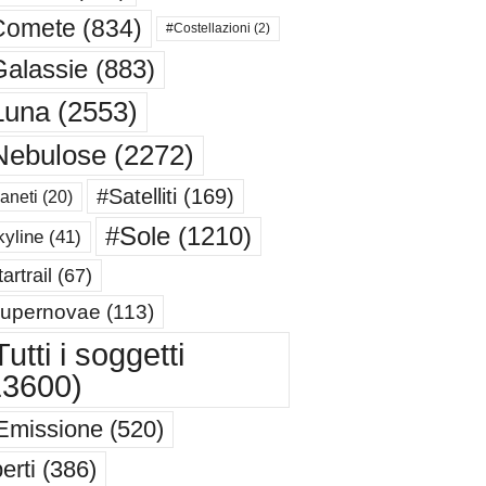
Comete
(834)
#Costellazioni
(2)
alassie
(883)
Luna
(2553)
Nebulose
(2272)
#Satelliti
(169)
aneti
(20)
#Sole
(1210)
yline
(41)
artrail
(67)
upernovae
(113)
utti i soggetti
13600)
Emissione
(520)
erti
(386)