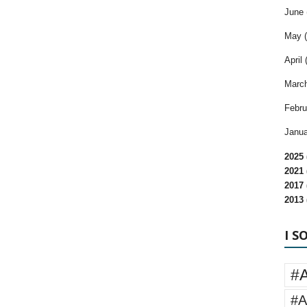
June 
May (
April 
March
Febru
Janua
2025 
2021 
2017 
2013 
I S
#
#A