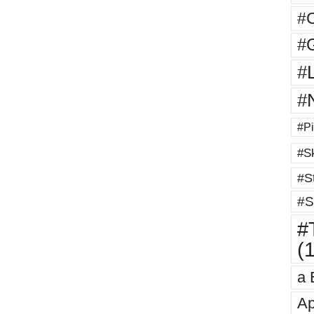
#
#G
#
#
#Pi
#Sk
#St
#S
#T
(
a 
Ap