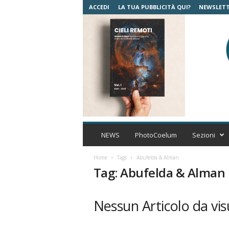
ACCEDI
LA TUA PUBBLICITÀ QUI?
NEWSLET
C
o
NEWS
PhotoCoelum
Sezioni
e
l
Home
Tags
Abufelda & Alman
u
Tag: Abufelda & Alman
m
A
s
Nessun Articolo da vis
t
r
o