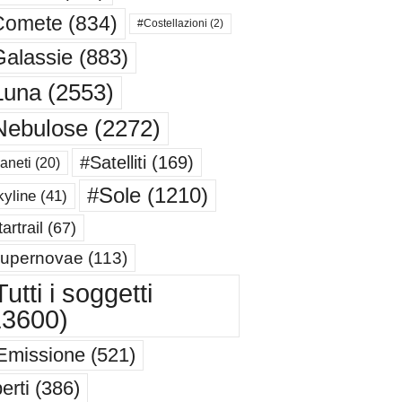
Comete
(834)
#Costellazioni
(2)
alassie
(883)
Luna
(2553)
Nebulose
(2272)
#Satelliti
(169)
aneti
(20)
#Sole
(1210)
yline
(41)
artrail
(67)
upernovae
(113)
utti i soggetti
13600)
Emissione
(521)
erti
(386)