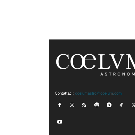
Contattaci:
coelumastro@coelum.com