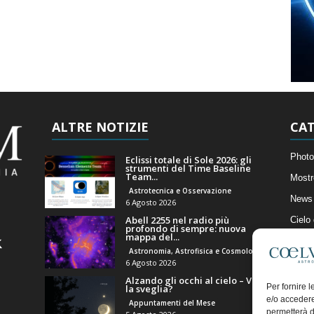
ALTRE NOTIZIE
CAT
Photo
Eclissi totale di Sole 2026: gli
strumenti del Time Baseline
Team...
Mostr
Astrotecnica e Osservazione
News 
6 Agosto 2026
Abell 2255 nel radio più
Cielo
profondo di sempre: nuova
mappa del...
Astro
Astronomia, Astrofisica e Cosmologia
Artico
6 Agosto 2026
Alzando gli occhi al cielo – Vale
Il Bl
Per fornire 
la sveglia?
e/o accedere
Appuntamenti del Mese
permetterà d