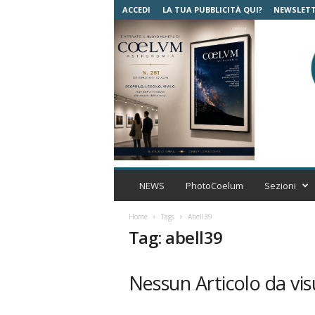
ACCEDI
LA TUA PUBBLICITÀ QUI?
NEWSLET
C
o
NEWS
PhotoCoelum
Sezioni
e
l
Home
Tags
Abell39
u
Tag: abell39
m
A
s
Nessun Articolo da vis
t
r
o