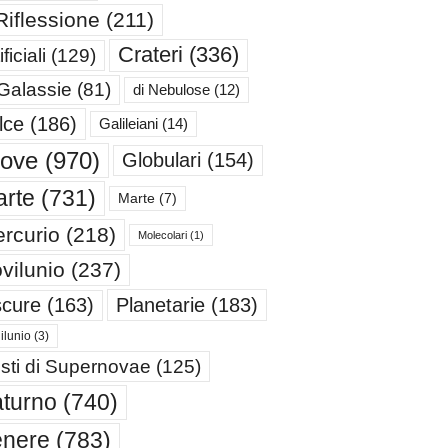
Riflessione
(211)
Crateri
(336)
ificiali
(129)
 Galassie
(81)
di Nebulose
(12)
lce
(186)
Galileiani
(14)
iove
(970)
Globulari
(154)
rte
(731)
Marte
(7)
rcurio
(218)
Molecolari
(1)
vilunio
(237)
cure
(163)
Planetarie
(183)
ilunio
(3)
sti di Supernovae
(125)
turno
(740)
enere
(783)