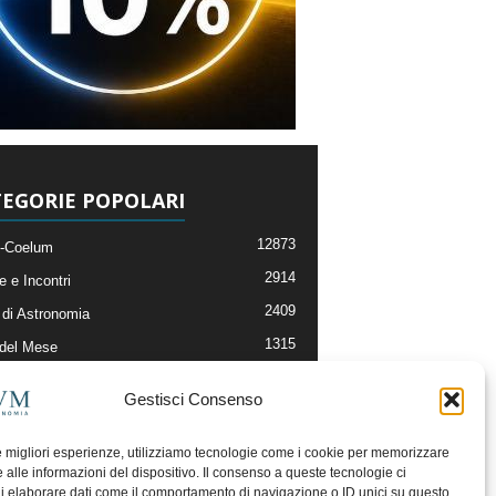
EGORIE POPOLARI
12873
-Coelum
2914
e e Incontri
2409
di Astronomia
1315
 del Mese
365
nomia, Astrofisica e Cosmologia
Gestisci Consenso
268
li e Risorse On-Line
192
og della Redazione
le migliori esperienze, utilizziamo tecnologie come i cookie per memorizzare
 alle informazioni del dispositivo. Il consenso a queste tecnologie ci
i elaborare dati come il comportamento di navigazione o ID unici su questo