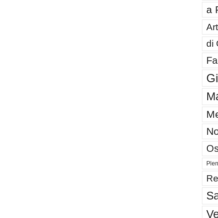
a 
Art
di
Fa
G
Ma
Me
No
Os
Plen
Re
Sa
V