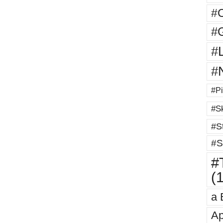
#
#G
#
#
#Pi
#Sk
#St
#S
#T
(
a 
Ap