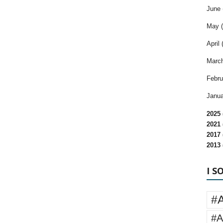
June 
May (
April 
March
Febru
Janua
2025 
2021 
2017 
2013 
I S
#
#A