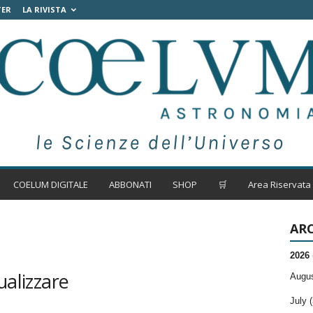
TER
LA RIVISTA
COELUM DIGITALE
ABBONATI
SHOP
🛒
Area Riservata
ARC
2026
ualizzare
Augus
July (