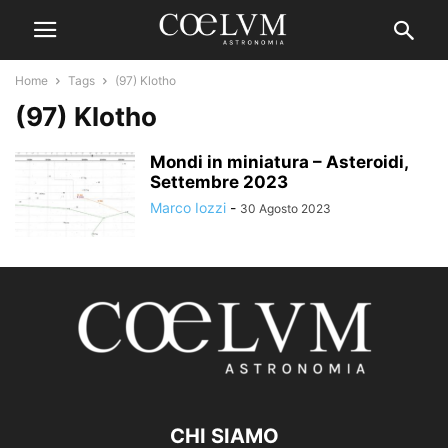
Home
Tags
(97) Klotho
(97) Klotho
Mondi in miniatura – Asteroidi,
Settembre 2023
Marco Iozzi
-
30 Agosto 2023
CHI SIAMO