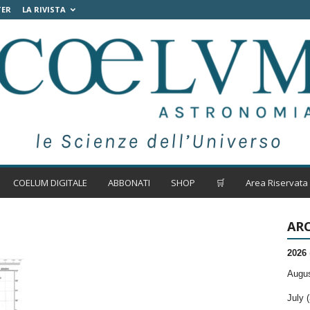
TER
LA RIVISTA
COELUM DIGITALE
ABBONATI
SHOP
🛒
Area Riservata
ARC
2026
Augus
July (