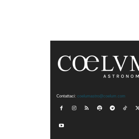
Contattaci:
coelumastro@coelum.com