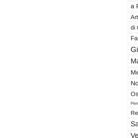
a 
Art
di
Fa
G
Ma
Me
No
Os
Plen
Re
Sa
V