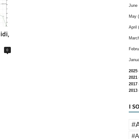
June 
May (
April 
idi,
March
Febru
0
Janua
2025 
2021 
2017 
2013 
I S
#
#A