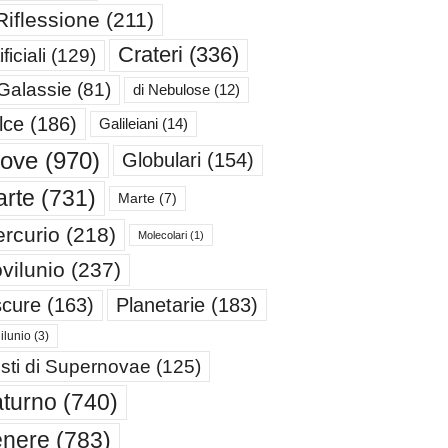
Riflessione
(211)
Crateri
(336)
ificiali
(129)
 Galassie
(81)
di Nebulose
(12)
lce
(186)
Galileiani
(14)
iove
(970)
Globulari
(154)
rte
(731)
Marte
(7)
rcurio
(218)
Molecolari
(1)
vilunio
(237)
cure
(163)
Planetarie
(183)
ilunio
(3)
sti di Supernovae
(125)
turno
(740)
enere
(783)