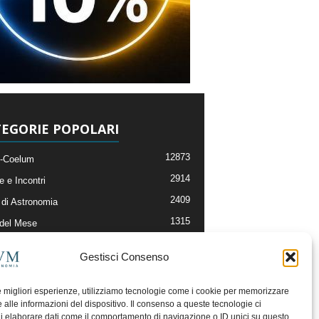
EGORIE POPOLARI
12873
-Coelum
2914
e e Incontri
2409
di Astronomia
1315
 del Mese
365
nomia, Astrofisica e Cosmologia
Gestisci Consenso
268
li e Risorse On-Line
192
og della Redazione
le migliori esperienze, utilizziamo tecnologie come i cookie per memorizzare
 alle informazioni del dispositivo. Il consenso a queste tecnologie ci
i elaborare dati come il comportamento di navigazione o ID unici su questo