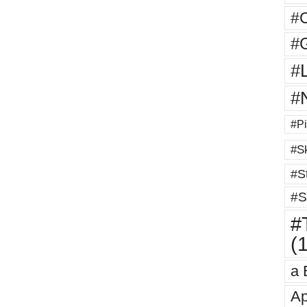
#
#G
#
#
#Pi
#Sk
#St
#S
#T
(
a 
Ap