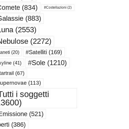
Comete
(834)
#Costellazioni
(2)
alassie
(883)
Luna
(2553)
Nebulose
(2272)
#Satelliti
(169)
aneti
(20)
#Sole
(1210)
yline
(41)
artrail
(67)
upernovae
(113)
utti i soggetti
13600)
Emissione
(521)
erti
(386)