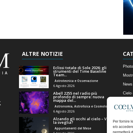
ALTRE NOTIZIE
CAT
Photo
Eclissi totale di Sole 2026: gli
strumenti del Time Baseline
Team...
Mostr
Astrotecnica e Osservazione
News 
6 Agosto 2026
Abell 2255 nel radio più
Cielo
profondo di sempre: nuova
mappa del...
Astro
Astronomia, Astrofisica e Cosmologia
Artico
6 Agosto 2026
Alzando gli occhi al cielo – Vale
Il Bl
Per fornire 
la sveglia?
e/o accedere
Appuntamenti del Mese
permetterà d