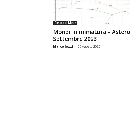
n
o
m
Cielo del Mese
i
Mondi in miniatura – Astero
a
Settembre 2023
Marco Iozzi
-
30 Agosto 2023