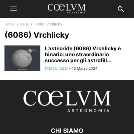
Home
Tags
(6086) Vrchlicky
(6086) Vrchlicky
L’asteoride (6086) Vrchlicky è
binario: uno straordinario
successo per gli astrofili...
Marco Iozzi
-
13 Marzo 2024
CHI SIAMO