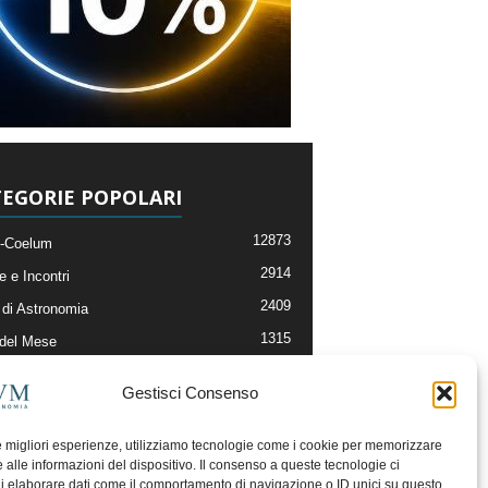
EGORIE POPOLARI
12873
-Coelum
2914
e e Incontri
2409
di Astronomia
1315
 del Mese
365
nomia, Astrofisica e Cosmologia
Gestisci Consenso
268
li e Risorse On-Line
192
og della Redazione
le migliori esperienze, utilizziamo tecnologie come i cookie per memorizzare
 alle informazioni del dispositivo. Il consenso a queste tecnologie ci
i elaborare dati come il comportamento di navigazione o ID unici su questo