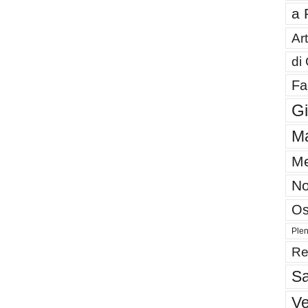
a 
Art
di
Fa
G
Ma
Me
No
Os
Plen
Re
Sa
V