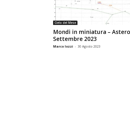
n
o
m
Cielo del Mese
i
Mondi in miniatura – Astero
a
Settembre 2023
Marco Iozzi
-
30 Agosto 2023