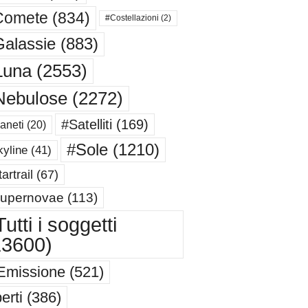
Comete
(834)
#Costellazioni
(2)
alassie
(883)
Luna
(2553)
Nebulose
(2272)
#Satelliti
(169)
aneti
(20)
#Sole
(1210)
yline
(41)
artrail
(67)
upernovae
(113)
utti i soggetti
13600)
Emissione
(521)
erti
(386)