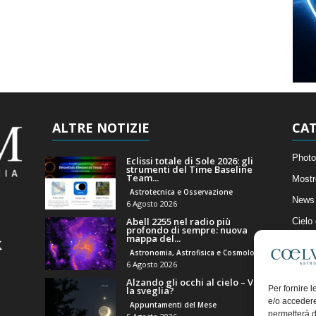
ALTRE NOTIZIE
CAT
Photo
Eclissi totale di Sole 2026: gli
strumenti del Time Baseline
Team...
Mostr
Astrotecnica e Osservazione
News 
6 Agosto 2026
Abell 2255 nel radio più
Cielo
profondo di sempre: nuova
mappa del...
Astro
Astronomia, Astrofisica e Cosmologia
Artico
6 Agosto 2026
Alzando gli occhi al cielo – Vale
Il Bl
Per fornire 
la sveglia?
e/o accedere
Appuntamenti del Mese
permetterà d