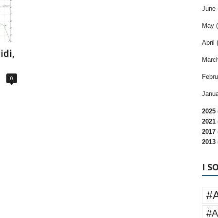
June 
May (
April 
idi,
March
Febru
0
Janua
2025 
2021 
2017 
2013 
I S
#
#A