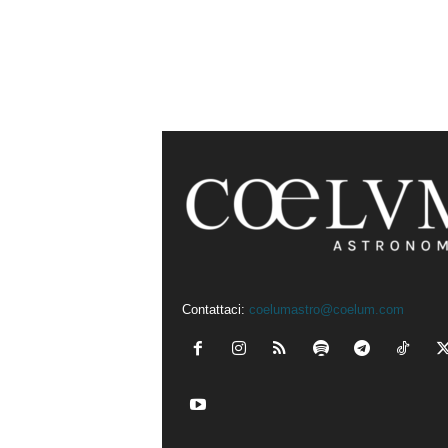
Contattaci:
coelumastro@coelum.com