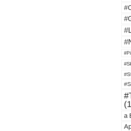
#
#G
#
#
#Pi
#Sk
#St
#S
#T
(
a 
Ap