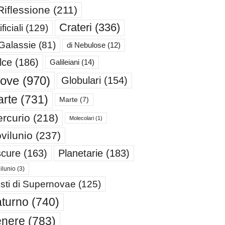
Riflessione
(211)
Crateri
(336)
ificiali
(129)
 Galassie
(81)
di Nebulose
(12)
lce
(186)
Galileiani
(14)
iove
(970)
Globulari
(154)
rte
(731)
Marte
(7)
rcurio
(218)
Molecolari
(1)
vilunio
(237)
cure
(163)
Planetarie
(183)
ilunio
(3)
sti di Supernovae
(125)
turno
(740)
enere
(783)