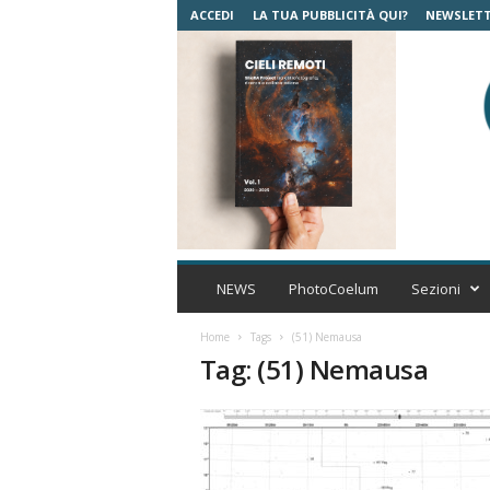
ACCEDI
LA TUA PUBBLICITÀ QUI?
NEWSLET
C
o
NEWS
PhotoCoelum
Sezioni
e
l
Home
Tags
(51) Nemausa
u
Tag: (51) Nemausa
m
A
s
t
r
o