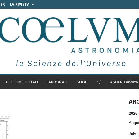
TER
LA RIVISTA
COELUM DIGITALE
ABBONATI
SHOP
🛒
Area Riservata
ARC
2026
Augus
July (