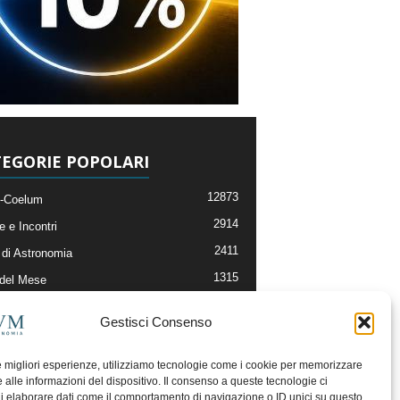
EGORIE POPOLARI
12873
-Coelum
2914
e e Incontri
2411
di Astronomia
1315
 del Mese
365
nomia, Astrofisica e Cosmologia
Gestisci Consenso
268
li e Risorse On-Line
192
og della Redazione
le migliori esperienze, utilizziamo tecnologie come i cookie per memorizzare
 alle informazioni del dispositivo. Il consenso a queste tecnologie ci
i elaborare dati come il comportamento di navigazione o ID unici su questo