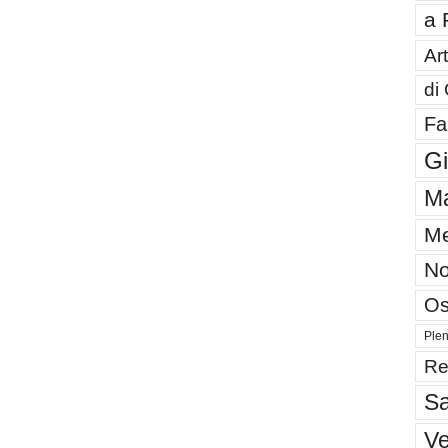
a 
Art
di
Fa
G
Ma
Me
No
Os
Plen
Re
Sa
V