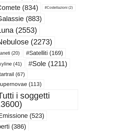
Comete
(834)
#Costellazioni
(2)
alassie
(883)
Luna
(2553)
Nebulose
(2273)
#Satelliti
(169)
aneti
(20)
#Sole
(1211)
yline
(41)
artrail
(67)
upernovae
(113)
utti i soggetti
13600)
Emissione
(523)
erti
(386)