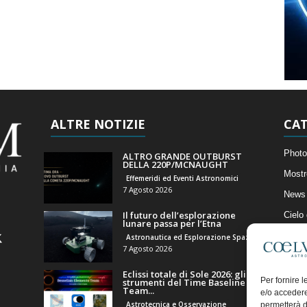
ALTRE NOTIZIE
CAT
Photo
ALTRO GRANDE OUTBURST
DELLA 220P/MCNAUGHT
Mostr
Effemeridi ed Eventi Astronomici
7 Agosto 2026
News 
Il futuro dell’esplorazione
Cielo
lunare passa per l’Etna
Astro
Astronautica ed Esplorazione Spaziale
7 Agosto 2026
Artico
Eclissi totale di Sole 2026: gli
Il Bl
Per fornire 
strumenti del Time Baseline
Team...
e/o accedere
Astrotecnica e Osservazione
permetterà d