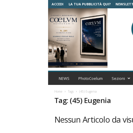
ACCEDI
LA TUA PUBBLICITÀ QUI?
NEWSLET
C
o
NEWS
PhotoCoelum
Sezioni
e
l
Home
Tags
(45) Eugenia
u
Tag: (45) Eugenia
m
A
s
Nessun Articolo da vis
t
r
o