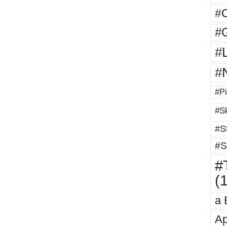
#
#G
#
#
#Pi
#Sk
#St
#S
#T
(
a 
Ap