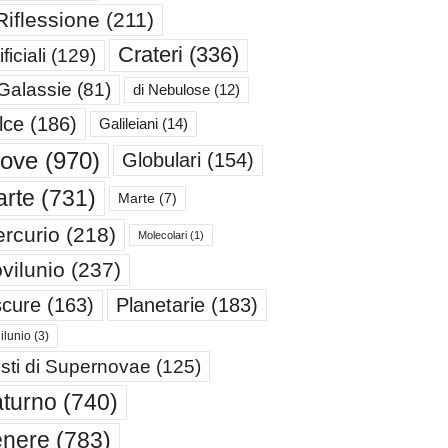
Riflessione
(211)
Crateri
(336)
ificiali
(129)
 Galassie
(81)
di Nebulose
(12)
lce
(186)
Galileiani
(14)
iove
(970)
Globulari
(154)
rte
(731)
Marte
(7)
rcurio
(218)
Molecolari
(1)
vilunio
(237)
cure
(163)
Planetarie
(183)
ilunio
(3)
sti di Supernovae
(125)
turno
(740)
enere
(783)