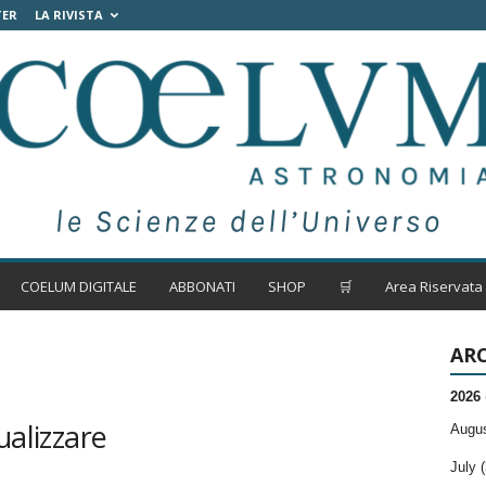
TER
LA RIVISTA
COELUM DIGITALE
ABBONATI
SHOP
🛒
Area Riservata
ARC
2026
ualizzare
Augus
July (