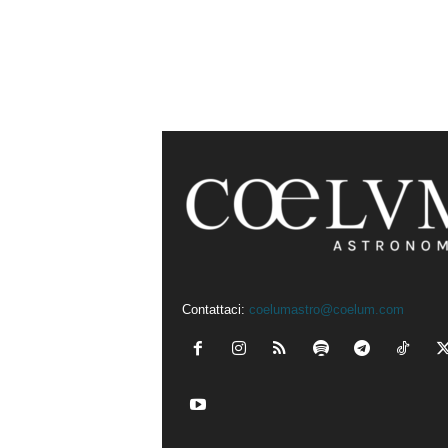
Contattaci:
coelumastro@coelum.com