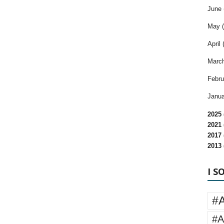
June 
May (
April 
March
Febru
Janua
2025 
2021 
2017 
2013 
I S
#
#A