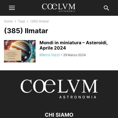
Home
Tags
(385) Ilmatar
(385) Ilmatar
Mondi in miniatura – Asteroidi,
Aprile 2024
Marco Iozzi
-
29 Marzo 2024
CHI SIAMO