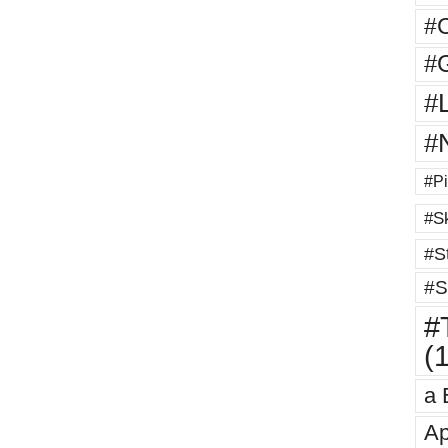
#
#G
#
#
#Pi
#Sk
#St
#S
#T
(
a 
Ap