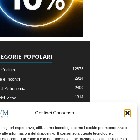
EGORIE POPOLARI
12873
-Coelum
2914
e e Incontri
2409
di Astronomia
1314
 del Mese
365
nomia, Astrofisica e Cosmologia
Gestisci Consenso
268
li e Risorse On-Line
192
og della Redazione
le migliori esperienze, utilizziamo tecnologie come i cookie per memorizzare
 alle informazioni del dispositivo. Il consenso a queste tecnologie ci
i elaborare dati come il comportamento di navigazione o ID unici su questo