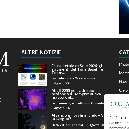
ALTRE NOTIZIE
CAT
Photo
Eclissi totale di Sole 2026: gli
strumenti del Time Baseline
Team...
Mostr
Astrotecnica e Osservazione
News 
6 Agosto 2026
Abell 2255 nel radio più
Cielo
profondo di sempre: nuova
mappa del...
Astro
Astronomia, Astrofisica e Cosmologia
Artico
6 Agosto 2026
Alzando gli occhi al cielo – Vale
Il Bl
Per fornire 
la sveglia?
e/o accedere
News di Astronomia
5 Agosto 2026
permetterà d