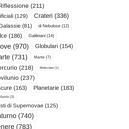
Riflessione
(211)
Crateri
(336)
ificiali
(129)
 Galassie
(81)
di Nebulose
(12)
lce
(186)
Galileiani
(14)
iove
(970)
Globulari
(154)
rte
(731)
Marte
(7)
rcurio
(218)
Molecolari
(1)
vilunio
(237)
cure
(163)
Planetarie
(183)
ilunio
(3)
sti di Supernovae
(125)
turno
(740)
enere
(783)