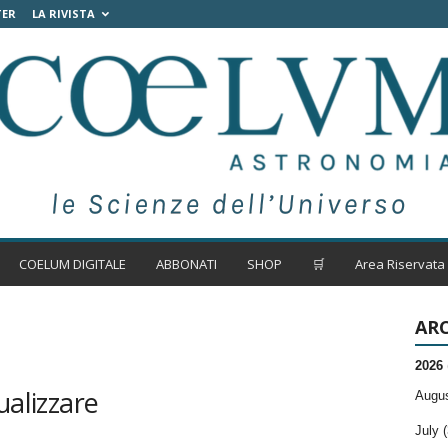
TER
LA RIVISTA
COELUM DIGITALE
ABBONATI
SHOP
🛒
Area Riservata
ARC
2026
ualizzare
Augus
July (