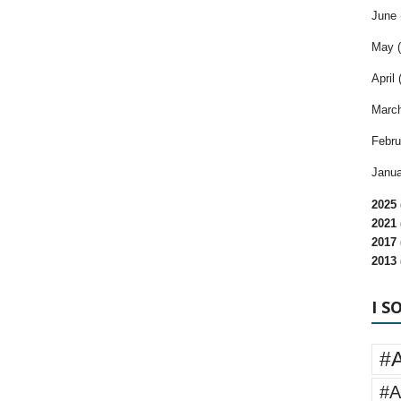
June 
May (
April 
March
Febru
Janua
2025 
2021 
2017 
2013 
I S
#
#A