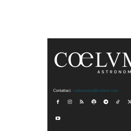
Contattaci:
coelumastro@coelum.com