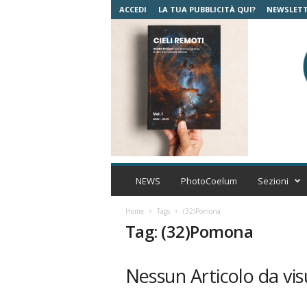
ACCEDI
LA TUA PUBBLICITÀ QUI?
NEWSLET
C
o
NEWS
PhotoCoelum
Sezioni
e
l
Home
Tags
(32)Pomona
u
Tag: (32)Pomona
m
A
s
Nessun Articolo da vis
t
r
o