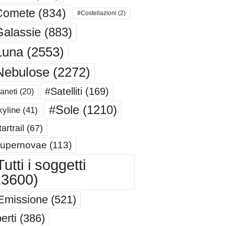
Comete
(834)
#Costellazioni
(2)
alassie
(883)
Luna
(2553)
Nebulose
(2272)
#Satelliti
(169)
aneti
(20)
#Sole
(1210)
yline
(41)
artrail
(67)
upernovae
(113)
utti i soggetti
13600)
Emissione
(521)
erti
(386)