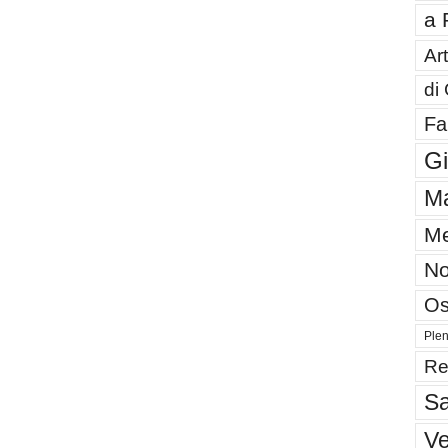
a 
Art
di
Fa
G
Ma
Me
No
Os
Plen
Re
Sa
V