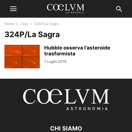
Home
Tags
324P/La Sagra
324P/La Sagra
Hubble osserva l’asteroide
trasformista
7 Luglio 2016
CHI SIAMO