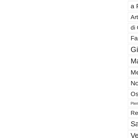
a 
Art
di
Fa
G
Ma
Me
No
Os
Plen
Re
Sa
V