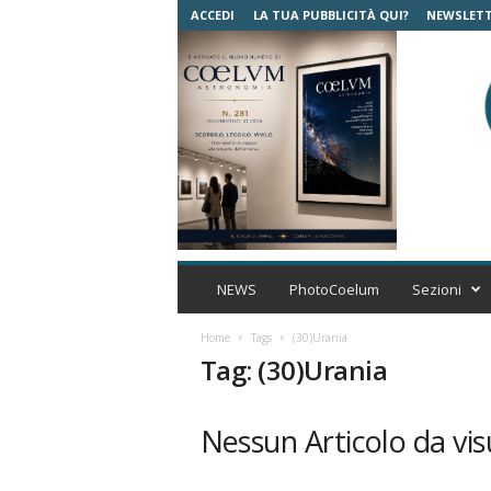
ACCEDI
LA TUA PUBBLICITÀ QUI?
NEWSLET
C
o
NEWS
PhotoCoelum
Sezioni
e
l
Home
Tags
(30)Urania
u
Tag: (30)Urania
m
A
s
Nessun Articolo da vis
t
r
o