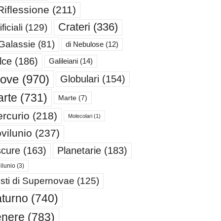
Riflessione
(211)
Crateri
(336)
ificiali
(129)
 Galassie
(81)
di Nebulose
(12)
lce
(186)
Galileiani
(14)
iove
(970)
Globulari
(154)
rte
(731)
Marte
(7)
rcurio
(218)
Molecolari
(1)
vilunio
(237)
cure
(163)
Planetarie
(183)
ilunio
(3)
sti di Supernovae
(125)
turno
(740)
enere
(783)