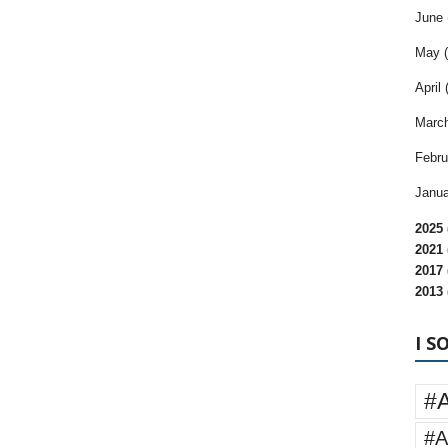
June 
May (
April 
March
Febru
Janua
2025 
2021 
2017 
2013 
I S
#
#A