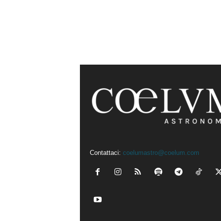
Contattaci:
coelumastro@coelum.com