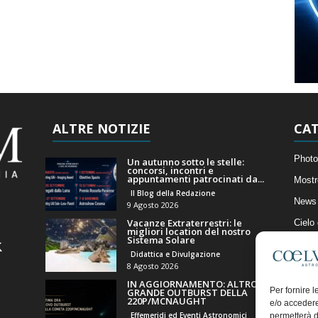
ALTRE NOTIZIE
CAT
Photo
Un autunno sotto le stelle:
concorsi, incontri e
appuntamenti patrocinati da...
Mostr
Il Blog della Redazione
News 
9 Agosto 2026
Vacanze Extraterrestri: le
Cielo
migliori location del nostro
Sistema Solare
Astro
Didattica e Divulgazione
Artico
8 Agosto 2026
IN AGGIORNAMENTO: ALTRO
Il Bl
Per fornire 
GRANDE OUTBURST DELLA
220P/MCNAUGHT
e/o accedere
Effemeridi ed Eventi Astronomici
permetterà d