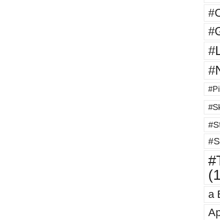
#
#G
#
#
#Pi
#Sk
#St
#S
#T
(
a 
Ap