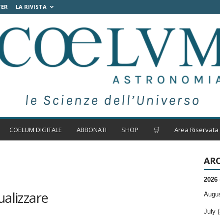
TER
LA RIVISTA
COELUM DIGITALE
ABBONATI
SHOP
🛒
Area Riservata
ARC
2026
ualizzare
Augus
July (