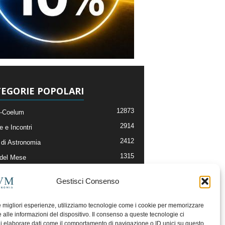
EGORIE POPOLARI
12873
-Coelum
2914
e e Incontri
2412
di Astronomia
1315
 del Mese
365
nomia, Astrofisica e Cosmologia
Gestisci Consenso
268
li e Risorse On-Line
193
og della Redazione
le migliori esperienze, utilizziamo tecnologie come i cookie per memorizzare
 alle informazioni del dispositivo. Il consenso a queste tecnologie ci
i elaborare dati come il comportamento di navigazione o ID unici su questo