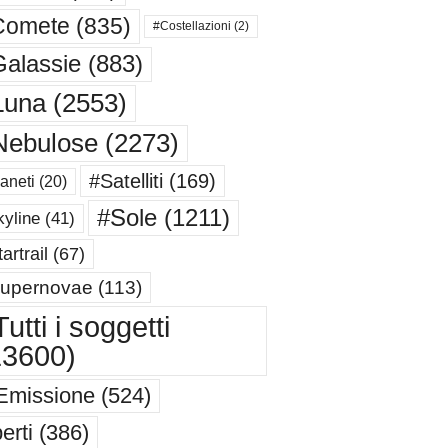
Comete
(835)
#Costellazioni
(2)
alassie
(883)
Luna
(2553)
Nebulose
(2273)
#Satelliti
(169)
aneti
(20)
#Sole
(1211)
yline
(41)
artrail
(67)
upernovae
(113)
utti i soggetti
13600)
Emissione
(524)
erti
(386)