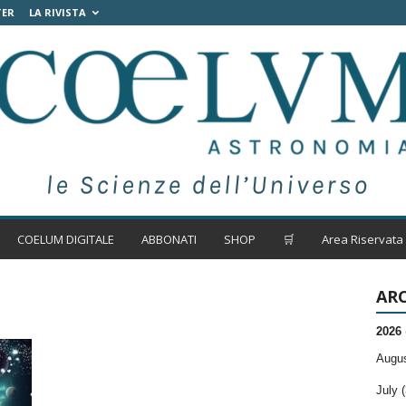
TER
LA RIVISTA
COELUM DIGITALE
ABBONATI
SHOP
🛒
Area Riservata
ARC
2026
Augus
July (