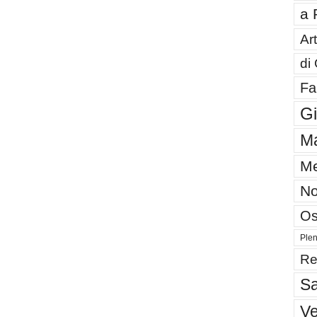
a 
Art
di
Fa
G
Ma
Me
No
Os
Plen
Re
Sa
V