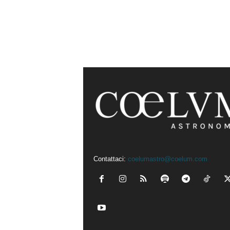
Contattaci:
coelumastro@coelum.com