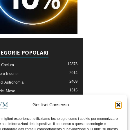
EGORIE POPOLARI
12873
-Coelum
2914
e e Incontri
2409
di Astronomia
1315
 del Mese
365
nomia, Astrofisica e Cosmologia
Gestisci Consenso
268
li e Risorse On-Line
192
og della Redazione
le migliori esperienze, utilizziamo tecnologie come i cookie per memorizzare
 alle informazioni del dispositivo. Il consenso a queste tecnologie ci
i elaborare dati come il comportamento di navigazione o ID unici su questo