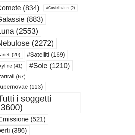
Comete
(834)
#Costellazioni
(2)
alassie
(883)
Luna
(2553)
Nebulose
(2272)
#Satelliti
(169)
aneti
(20)
#Sole
(1210)
yline
(41)
artrail
(67)
upernovae
(113)
utti i soggetti
13600)
Emissione
(521)
erti
(386)