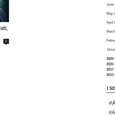
June 
May (
April 
idi,
March
Febru
0
Janua
2025 
2021 
2017 
2013 
I S
#
#A