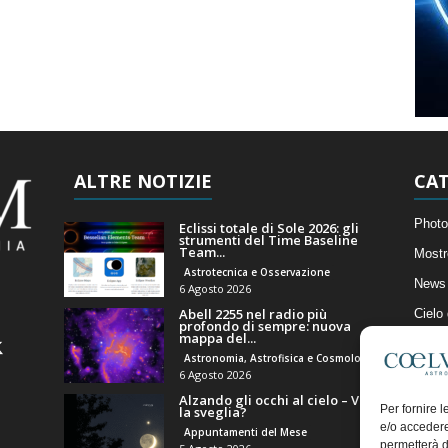
ALTRE NOTIZIE
CAT
Photo
Eclissi totale di Sole 2026: gli
strumenti del Time Baseline
Team...
Mostr
Astrotecnica e Osservazione
News 
6 Agosto 2026
Abell 2255 nel radio più
Cielo
profondo di sempre: nuova
mappa del...
Astro
Astronomia, Astrofisica e Cosmologia
Artico
6 Agosto 2026
Alzando gli occhi al cielo – Vale
Il Bl
Per fornire 
la sveglia?
e/o accedere
Appuntamenti del Mese
permetterà d