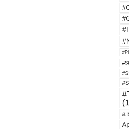
#
#G
#
#
#Pi
#Sk
#St
#S
#T
(
a 
Ap