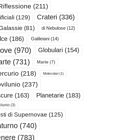
Riflessione
(211)
Crateri
(336)
ificiali
(129)
 Galassie
(81)
di Nebulose
(12)
lce
(186)
Galileiani
(14)
iove
(970)
Globulari
(154)
rte
(731)
Marte
(7)
rcurio
(218)
Molecolari
(1)
vilunio
(237)
cure
(163)
Planetarie
(183)
ilunio
(3)
sti di Supernovae
(125)
turno
(740)
enere
(783)