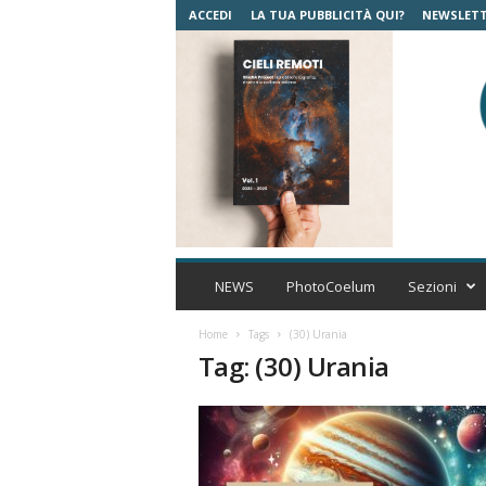
ACCEDI
LA TUA PUBBLICITÀ QUI?
NEWSLET
C
o
NEWS
PhotoCoelum
Sezioni
e
l
Home
Tags
(30) Urania
u
Tag: (30) Urania
m
A
s
t
r
o