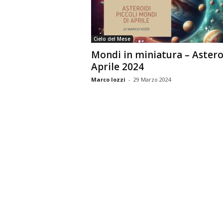
n
o
m
Cielo del Mese
i
Mondi in miniatura – Astero
a
Aprile 2024
Marco Iozzi
-
29 Marzo 2024