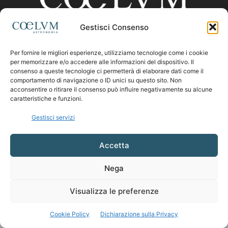
Gestisci Consenso
CHI SIAMO
Per fornire le migliori esperienze, utilizziamo tecnologie come i cookie
per memorizzare e/o accedere alle informazioni del dispositivo. Il
consenso a queste tecnologie ci permetterà di elaborare dati come il
comportamento di navigazione o ID unici su questo sito. Non
Contattaci:
coelumastro@coelum.com
acconsentire o ritirare il consenso può influire negativamente su alcune
caratteristiche e funzioni.
SEGUICI
Gestisci servizi
Accetta
Nega
Visualizza le preferenze
Cookie Policy
Dichiarazione sulla Privacy