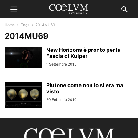
Home
Tags
2014MU69
2014MU69
New Horizons è pronto per la
Fascia di Kuiper
1 Settembre 2015
Plutone come non lo si era mai
visto
20 Febbraio 2010