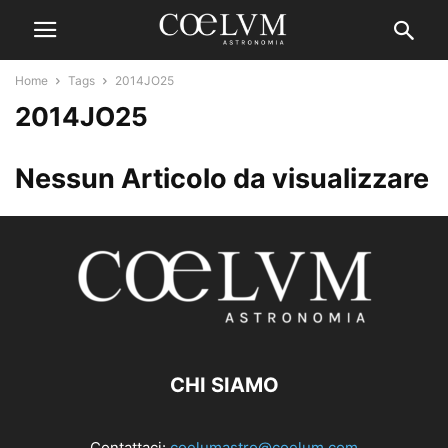
Home
Tags
2014JO25
2014JO25
Nessun Articolo da visualizzare
CHI SIAMO
Contattaci:
coelumastro@coelum.com