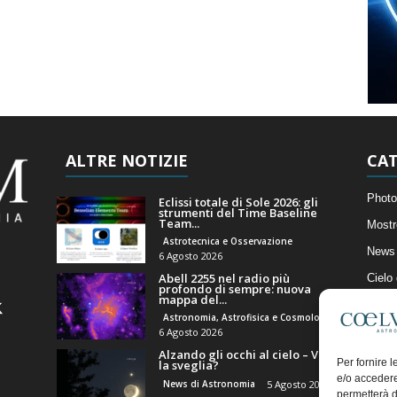
ALTRE NOTIZIE
CAT
Photo
Eclissi totale di Sole 2026: gli
strumenti del Time Baseline
Team...
Mostr
Astrotecnica e Osservazione
News 
6 Agosto 2026
Abell 2255 nel radio più
Cielo
profondo di sempre: nuova
mappa del...
Astro
Astronomia, Astrofisica e Cosmologia
Artico
6 Agosto 2026
Alzando gli occhi al cielo – Vale
Il Bl
Per fornire 
la sveglia?
e/o accedere
News di Astronomia
5 Agosto 2026
permetterà d