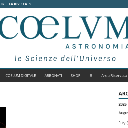
TER
LA RIVISTA
COELUM DIGITALE
ABBONATI
SHOP
🛒
Area Riservata
ARC
2026
Augus
July (