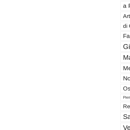
a 
Art
di
Fa
G
Ma
Me
No
Os
Plen
Re
Sa
V