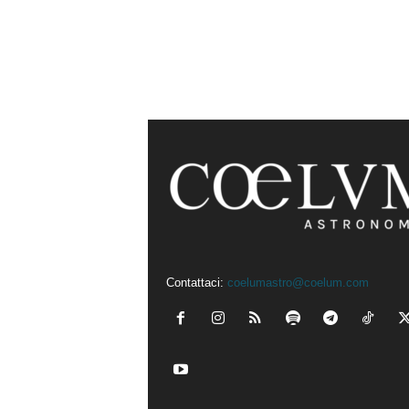
Contattaci:
coelumastro@coelum.com