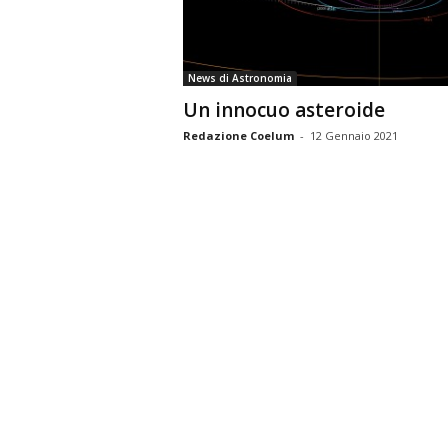
n
o
m
News di Astronomia
i
Un innocuo asteroide
a
Redazione Coelum
-
12 Gennaio 2021