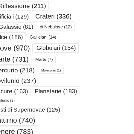
Riflessione
(211)
Crateri
(336)
ificiali
(129)
 Galassie
(81)
di Nebulose
(12)
lce
(186)
Galileiani
(14)
iove
(970)
Globulari
(154)
rte
(731)
Marte
(7)
rcurio
(218)
Molecolari
(1)
vilunio
(237)
cure
(163)
Planetarie
(183)
ilunio
(3)
sti di Supernovae
(125)
turno
(740)
enere
(783)