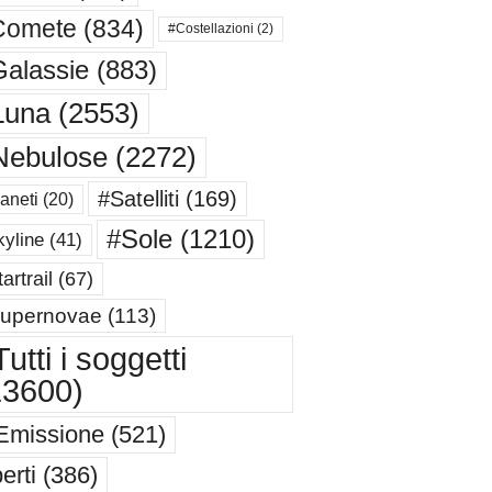
Comete
(834)
#Costellazioni
(2)
alassie
(883)
Luna
(2553)
Nebulose
(2272)
#Satelliti
(169)
aneti
(20)
#Sole
(1210)
yline
(41)
artrail
(67)
upernovae
(113)
utti i soggetti
13600)
Emissione
(521)
erti
(386)