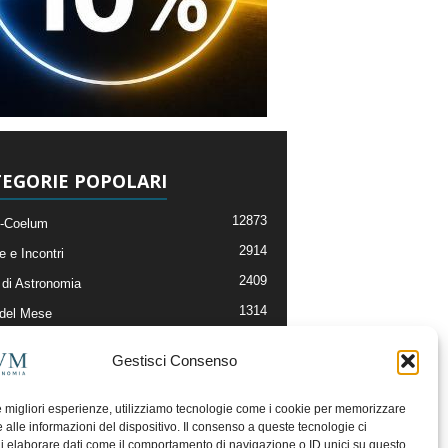
EGORIE POPOLARI
12873
-Coelum
2914
e e Incontri
2409
di Astronomia
1314
 del Mese
365
nomia, Astrofisica e Cosmologia
Gestisci Consenso
268
li e Risorse On-Line
192
og della Redazione
le migliori esperienze, utilizziamo tecnologie come i cookie per memorizzare
 alle informazioni del dispositivo. Il consenso a queste tecnologie ci
i elaborare dati come il comportamento di navigazione o ID unici su questo