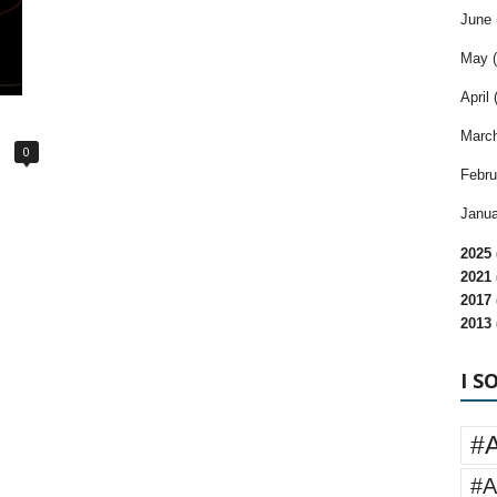
June 
May (
April 
March
0
Febru
Janua
2025 
2021 
2017 
2013 
I S
#
#A