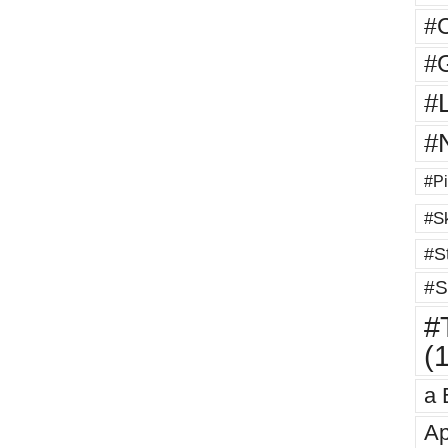
#
#G
#
#
#Pi
#Sk
#St
#S
#T
(
a 
Ap