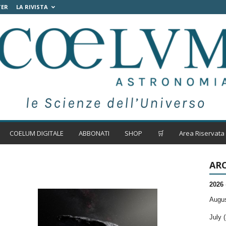
TER
LA RIVISTA
COELUM DIGITALE
ABBONATI
SHOP
🛒
Area Riservata
ARC
2026
Augus
July (