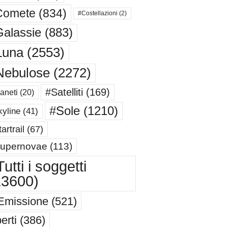
Comete
(834)
#Costellazioni
(2)
alassie
(883)
Luna
(2553)
Nebulose
(2272)
#Satelliti
(169)
aneti
(20)
#Sole
(1210)
yline
(41)
artrail
(67)
upernovae
(113)
utti i soggetti
13600)
Emissione
(521)
erti
(386)