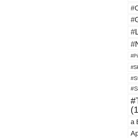
#
#G
#
#
#Pi
#Sk
#St
#S
#T
(
a 
Ap