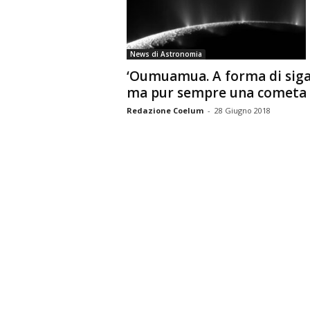
n
o
m
News di Astronomia
i
‘Oumuamua. A forma di siga
a
ma pur sempre una cometa
Redazione Coelum
-
28 Giugno 2018