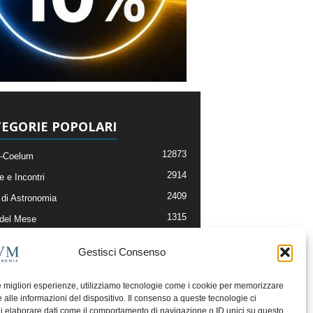
EGORIE POPOLARI
12873
-Coelum
2914
e e Incontri
2409
di Astronomia
1315
 del Mese
365
nomia, Astrofisica e Cosmologia
Gestisci Consenso
268
li e Risorse On-Line
192
og della Redazione
le migliori esperienze, utilizziamo tecnologie come i cookie per memorizzare
 alle informazioni del dispositivo. Il consenso a queste tecnologie ci
i elaborare dati come il comportamento di navigazione o ID unici su questo