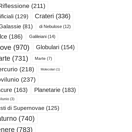
Riflessione
(211)
Crateri
(336)
ificiali
(129)
 Galassie
(81)
di Nebulose
(12)
lce
(186)
Galileiani
(14)
iove
(970)
Globulari
(154)
rte
(731)
Marte
(7)
rcurio
(218)
Molecolari
(1)
vilunio
(237)
cure
(163)
Planetarie
(183)
ilunio
(3)
sti di Supernovae
(125)
turno
(740)
enere
(783)