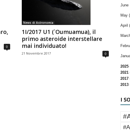
June 
May (
News di Astronomia
April 
ro,
1I/2017 U1 (`Oumuamua), il
March
primo asteroide interstellare
mai individuato!
Febru
0
21 Novembre 2017
0
Janua
2025 
2021 
2017 
2013 
I S
#
#A