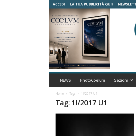
ACCEDI
LA TUA PUBBLICITÀ QUI?
NEWSLET
C
o
NEWS
PhotoCoelum
Sezioni
e
l
Home
Tags
1I/2017 U1
u
Tag: 1I/2017 U1
m
A
s
t
r
o