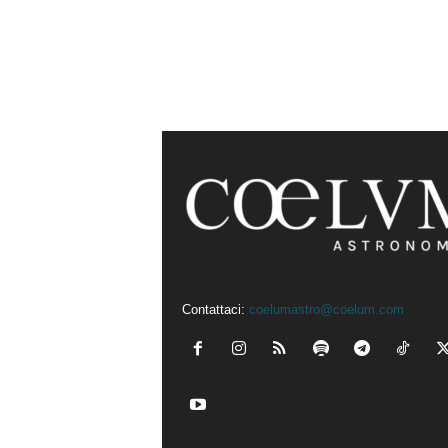
Contattaci:
coelumastro@coelum.com