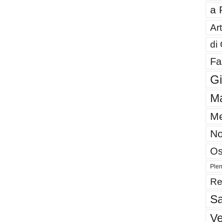
a 
Art
di
Fa
G
Ma
Me
No
Os
Plen
Re
Sa
V