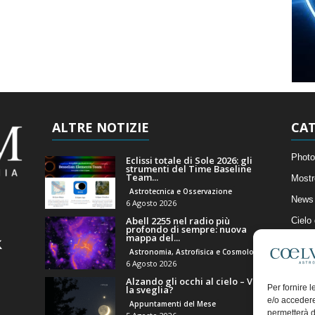
ALTRE NOTIZIE
CAT
Photo
Eclissi totale di Sole 2026: gli
strumenti del Time Baseline
Team...
Mostr
Astrotecnica e Osservazione
News 
6 Agosto 2026
Abell 2255 nel radio più
Cielo
profondo di sempre: nuova
mappa del...
Astro
Astronomia, Astrofisica e Cosmologia
Artico
6 Agosto 2026
Alzando gli occhi al cielo – Vale
Il Bl
Per fornire 
la sveglia?
e/o accedere
Appuntamenti del Mese
permetterà d