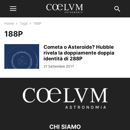
Home
Tags
188P
188P
Cometa o Asteroide? Hubble
rivela la doppiamente doppia
identità di 288P
21 Settembre 2017
CHI SIAMO