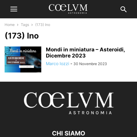
Home
Tags
(173) Ino
(173) Ino
Mondi in miniatura – Asteroidi,
Dicembre 2023
Marco Iozzi
-
30 Novembre 2023
CHI SIAMO