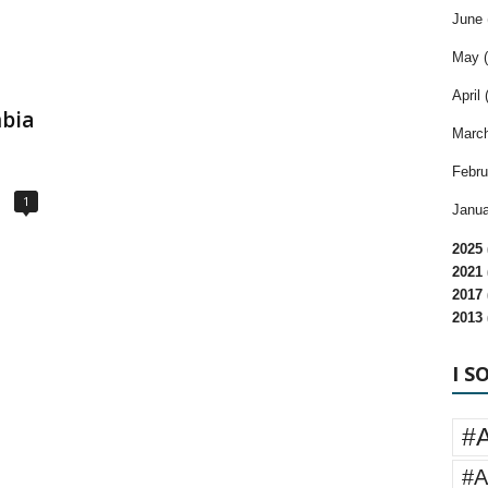
June 
May (
April 
mbia
March
Febru
1
Janua
2025 
2021 
2017 
2013 
I S
#
#A