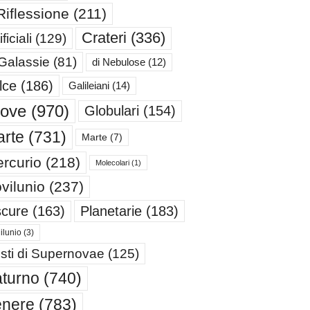
Riflessione
(211)
Crateri
(336)
ificiali
(129)
 Galassie
(81)
di Nebulose
(12)
lce
(186)
Galileiani
(14)
iove
(970)
Globulari
(154)
rte
(731)
Marte
(7)
rcurio
(218)
Molecolari
(1)
vilunio
(237)
cure
(163)
Planetarie
(183)
ilunio
(3)
sti di Supernovae
(125)
turno
(740)
enere
(783)