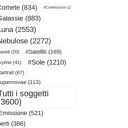
Comete
(834)
#Costellazioni
(2)
alassie
(883)
Luna
(2553)
Nebulose
(2272)
#Satelliti
(169)
aneti
(20)
#Sole
(1210)
yline
(41)
artrail
(67)
upernovae
(113)
utti i soggetti
13600)
Emissione
(521)
erti
(386)