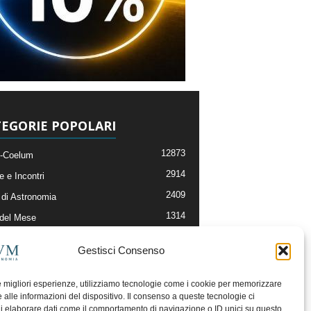
EGORIE POPOLARI
12873
-Coelum
2914
e e Incontri
2409
di Astronomia
1314
 del Mese
365
nomia, Astrofisica e Cosmologia
Gestisci Consenso
268
li e Risorse On-Line
192
og della Redazione
le migliori esperienze, utilizziamo tecnologie come i cookie per memorizzare
 alle informazioni del dispositivo. Il consenso a queste tecnologie ci
i elaborare dati come il comportamento di navigazione o ID unici su questo