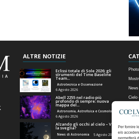
ALTRE NOTIZIE
CAT
Photo
Eclissi totale di Sole 2026: gli
strumenti del Time Baseline
Team...
Mostr
Astrotecnica e Osservazione
News 
6 Agosto 2026
Abell 2255 nel radio più
Cielo
profondo di sempre: nuova
mappa del...
Astro
Astronomia, Astrofisica e Cosmologia
Artico
6 Agosto 2026
Alzando gli occhi al cielo – Vale
Il Bl
Per fornire 
la sveglia?
e/o accedere
News di Astronomia
5 Agosto 2026
permetterà d