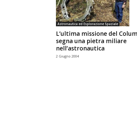
n
o
m
Astronautica ed Esplorazione Spaziale
i
L’ultima missione del Colu
a
segna una pietra miliare
nell’astronautica
2 Giugno 2004