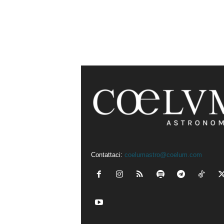
Contattaci:
coelumastro@coelum.com