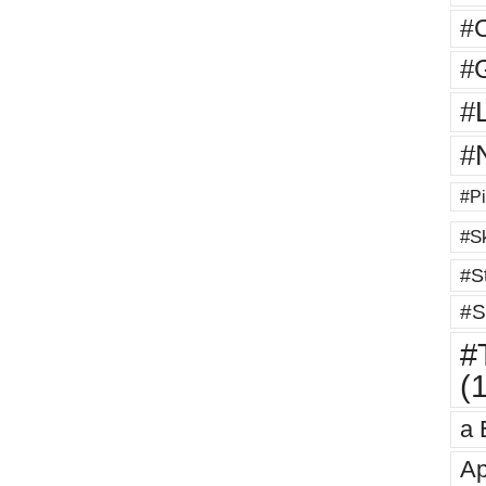
#
#G
#
#
#Pi
#Sk
#St
#S
#T
(
a 
Ap