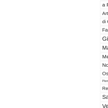
a 
Art
di
Fa
G
Ma
Me
No
Os
Plen
Re
Sa
V