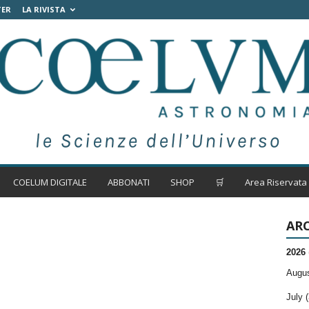
TER
LA RIVISTA
COELUM DIGITALE
ABBONATI
SHOP
🛒
Area Riservata
ARC
2026
Augus
July (