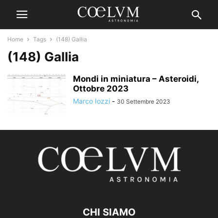
Home
Tags
(148) Gallia
(148) Gallia
Mondi in miniatura – Asteroidi,
Ottobre 2023
Marco Iozzi
-
30 Settembre 2023
CHI SIAMO