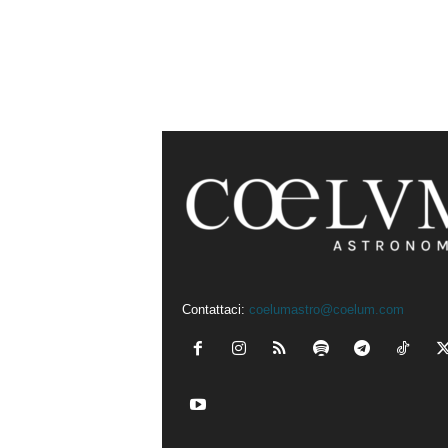
Contattaci:
coelumastro@coelum.com