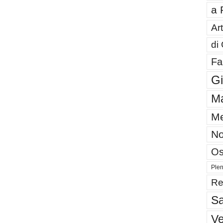
a 
Art
di
Fa
G
Ma
Me
No
Os
Plen
Re
Sa
V