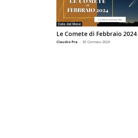
n
o
m
Cielo del Mese
i
Le Comete di Febbraio 2024
a
Claudio Pra
-
30 Gennaio 2024