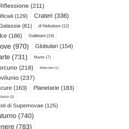
Riflessione
(211)
Crateri
(336)
ificiali
(129)
 Galassie
(81)
di Nebulose
(12)
lce
(186)
Galileiani
(14)
iove
(970)
Globulari
(154)
rte
(731)
Marte
(7)
rcurio
(218)
Molecolari
(1)
vilunio
(237)
cure
(163)
Planetarie
(183)
ilunio
(3)
sti di Supernovae
(125)
turno
(740)
enere
(783)