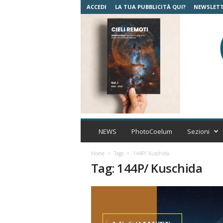
ACCEDI
LA TUA PUBBLICITÀ QUI?
NEWSLET
C
o
NEWS
PhotoCoelum
Sezioni
e
l
Home
Tags
144P/ Kuschida
u
Tag: 144P/ Kuschida
m
A
s
t
r
o