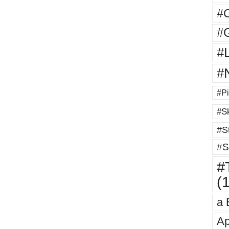
#
#G
#
#
#Pi
#Sk
#St
#S
#T
(
a 
Ap