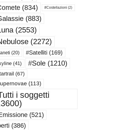
Comete
(834)
#Costellazioni
(2)
alassie
(883)
Luna
(2553)
Nebulose
(2272)
#Satelliti
(169)
aneti
(20)
#Sole
(1210)
yline
(41)
artrail
(67)
upernovae
(113)
utti i soggetti
13600)
Emissione
(521)
erti
(386)