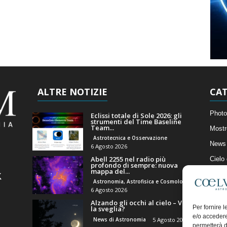
ALTRE NOTIZIE
CAT
Photo
Eclissi totale di Sole 2026: gli
strumenti del Time Baseline
Team...
Mostr
Astrotecnica e Osservazione
News 
6 Agosto 2026
Abell 2255 nel radio più
Cielo
profondo di sempre: nuova
mappa del...
Astro
Astronomia, Astrofisica e Cosmologia
Artico
6 Agosto 2026
Alzando gli occhi al cielo – Vale
Il Bl
Per fornire 
la sveglia?
e/o accedere
News di Astronomia
5 Agosto 2026
permetterà d