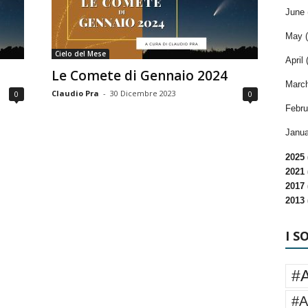
June 
May (
Cielo del Mese
April 
Le Comete di Gennaio 2024
March
Claudio Pra
-
30 Dicembre 2023
0
0
Febru
Janua
2025 
2021 
2017 
2013 
I S
#
#A