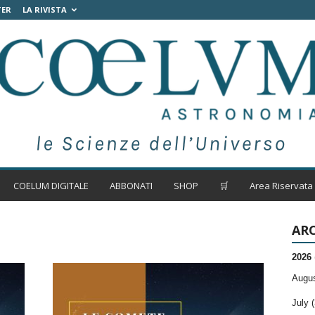
TER
LA RIVISTA
COELUM DIGITALE
ABBONATI
SHOP
🛒
Area Riservata
ARC
2026
Augus
July (