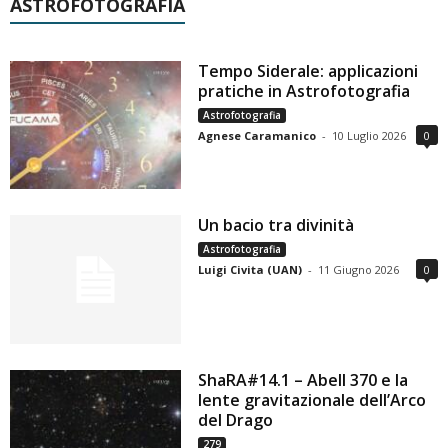
ASTROFOTOGRAFIA
Tempo Siderale: applicazioni
pratiche in Astrofotografia
Astrofotografia
Agnese Caramanico
-
10 Luglio 2026
0
Un bacio tra divinità
Astrofotografia
Luigi Civita (UAN)
-
11 Giugno 2026
0
ShaRA#14.1 – Abell 370 e la
lente gravitazionale dell’Arco
del Drago
279