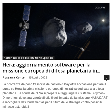
Astronautica ed Esplorazione Spaziale
Hera: aggiornamento software per la
missione europea di difesa planetaria in...
Rossana Conte
-
15 Luglio 2026
0
La ricorrenza da poco trascorsa dell’Asteroid Day offre l’occasione per fare il
punto su Hera, la prima missione europea dimostrativa dedicata alla difesa
planetaria. La sonda dell’ESA si prepara a raggiungere il sistema Didymos–
Dimorphos, dove analizzerà gli effetti dell’impatto della missione NASA DART
e raccoglierà dati fondamentali per il futuro delle strategie contro possibili
minacce asteroidali