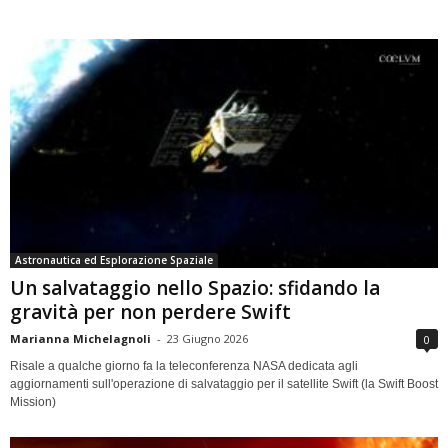
Astronautica ed Esplorazione Spaziale
Un salvataggio nello Spazio: sfidando la
gravità per non perdere Swift
Marianna Michelagnoli
-
23 Giugno 2026
0
Risale a qualche giorno fa la teleconferenza NASA dedicata agli
aggiornamenti sull'operazione di salvataggio per il satellite Swift (la Swift Boost
Mission)