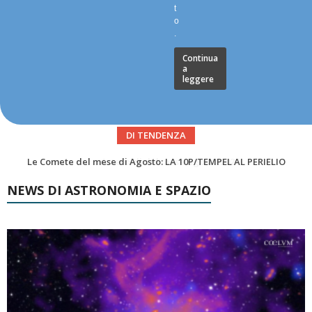
t
o
.
Continua
a
leggere
DI TENDENZA
Asteroidi del mese Agosto 2026
NEWS DI ASTRONOMIA E SPAZIO