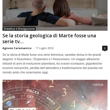
Didattica e Divulgazione
Se la storia geologica di Marte fosse una
serie tv…
Agnese Caramanico
-
17 Luglio 2026
0
Se la storia di Marte fosse una serie televisiva, sarebbe divisa in tre grandi
stagioni: il Noachiano, l’Esperiano e l’Amazoniano. Un viaggio attraverso
miliardi di anni di evoluzione planetaria, tra oceani scomparsi, gigantesche
eruzioni vulcaniche, perdita dell’atmosfera e trasformazione del pianeta nel
mondo arido che osserviamo oggi.