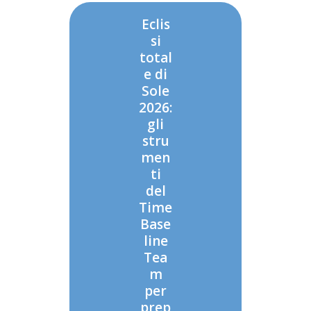
Eclis
si
total
e di
Sole
2026:
gli
stru
men
ti
del
Time
Base
line
Tea
m
per
prep