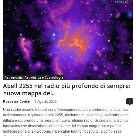
Astronomia, Astrofisica e Cosmologia
Abell 2255 nel radio più profondo di sempre:
nuova mappa del...
Rossana Conte
-
6 Agosto 2026
0
Uno studio recente ha realizzato l'immagine radio più profonda mai ottenuta
dell'ammasso di galassie Abell 2255, rivelando nuovi dettagli sull'emissione
diffusa e scoprendo una possibile nuova reliquia radio. Grazie a una tecnica
innovativa che ricostruisce l'orientazione del campo magnetico a partire
dall'emissione di sincrotrone, i ricercatori hanno ricostruito la complessa