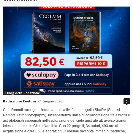
Il Blog della Redazione
Redazione Coelum
-
1 Giugno 2026
0
Cieli Remoti raccoglie cinque anni di attività del progetto ShaRA (Shared
Remote Astrophotography), un'esperienza unica di collaborazione tra astrofili e
astrofotografi impegnati nell'esplorazione del cielo australe attraverso grandi
telescopi remoti in Cile e Namibia. Con 22 progetti, 34 autori, 493 ore di
acquisizione e oltre 330 elaborazioni, il volume racconta immagini, tecniche,