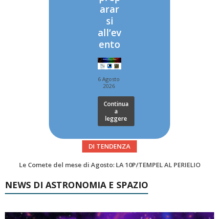
arar
si
all’ev
ento
6 Agosto
2026
Continua
a
leggere
DI TENDENZA
Asteroidi del mese Agosto 2026
Transiti di ISS International Space Station e Tiangong – Agosto 2026
NEWS DI ASTRONOMIA E SPAZIO