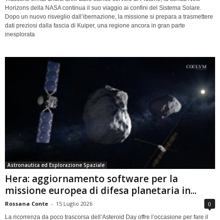
Horizons della NASA continua il suo viaggio ai confini del Sistema Solare.
Dopo un nuovo risveglio dall’ibernazione, la missione si prepara a trasmettere
dati preziosi dalla fascia di Kuiper, una regione ancora in gran parte
inesplorata
Astronautica ed Esplorazione Spaziale
Hera: aggiornamento software per la
missione europea di difesa planetaria in...
Rossana Conte
-
15 Luglio 2026
0
La ricorrenza da poco trascorsa dell’Asteroid Day offre l’occasione per fare il