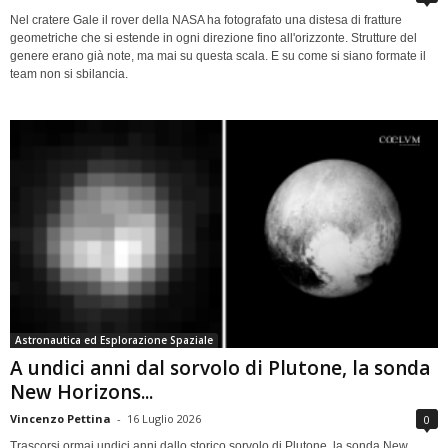
Nel cratere Gale il rover della NASA ha fotografato una distesa di fratture
geometriche che si estende in ogni direzione fino all'orizzonte. Strutture del
genere erano già note, ma mai su questa scala. E su come si siano formate il
team non si sbilancia.
Astronautica ed Esplorazione Spaziale
A undici anni dal sorvolo di Plutone, la sonda
New Horizons...
Vincenzo Pettina
-
16 Luglio 2026
0
Trascorsi ormai undici anni dallo storico sorvolo di Plutone, la sonda New