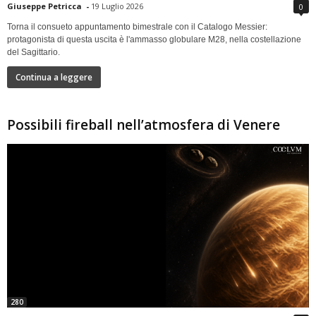
Giuseppe Petricca
-
19 Luglio 2026
0
Torna il consueto appuntamento bimestrale con il Catalogo Messier:
protagonista di questa uscita è l'ammasso globulare M28, nella costellazione
del Sagittario.
Continua a leggere
Possibili fireball nell’atmosfera di Venere
280