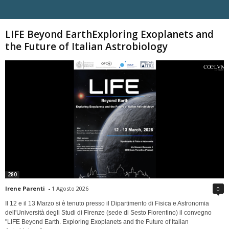
Carica altri
LIFE Beyond EarthExploring Exoplanets and
the Future of Italian Astrobiology
280
Irene Parenti
-
1 Agosto 2026
0
Il 12 e il 13 Marzo si è tenuto presso il Dipartimento di Fisica e Astronomia
dell'Università degli Studi di Firenze (sede di Sesto Fiorentino) il convegno
"LIFE Beyond Earth. Exploring Exoplanets and the Future of Italian