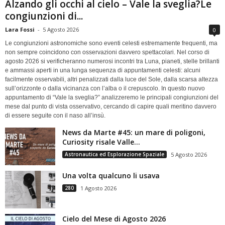
Alzando gli occhi al cielo – Vale la sveglia?Le
congiunzioni di...
Lara Fossi
-
5 Agosto 2026
0
Le congiunzioni astronomiche sono eventi celesti estremamente frequenti, ma
non sempre coincidono con osservazioni davvero spettacolari. Nel corso di
agosto 2026 si verificheranno numerosi incontri tra Luna, pianeti, stelle brillanti
e ammassi aperti in una lunga sequenza di appuntamenti celesti: alcuni
facilmente osservabili, altri penalizzati dalla luce del Sole, dalla scarsa altezza
sull’orizzonte o dalla vicinanza con l’alba o il crepuscolo. In questo nuovo
appuntamento di “Vale la sveglia?” analizzeremo le principali congiunzioni del
mese dal punto di vista osservativo, cercando di capire quali meritino davvero
di essere seguite con il naso all’insù.
News da Marte #45: un mare di poligoni,
Curiosity risale Valle...
Astronautica ed Esplorazione Spaziale
5 Agosto 2026
Una volta qualcuno li usava
280
1 Agosto 2026
Cielo del Mese di Agosto 2026