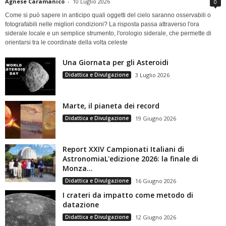
Agnese Caramanico
-
10 Luglio 2026
0
Come si può sapere in anticipo quali oggetti del cielo saranno osservabili o
fotografabili nelle migliori condizioni? La risposta passa attraverso l'ora
siderale locale e un semplice strumento, l'orologio siderale, che permette di
orientarsi tra le coordinate della volta celeste
Una Giornata per gli Asteroidi
Didattica e Divulgazione
3 Luglio 2026
Marte, il pianeta dei record
Didattica e Divulgazione
19 Giugno 2026
Report XXIV Campionati Italiani di
AstronomiaL'edizione 2026: la finale di
Monza...
Didattica e Divulgazione
16 Giugno 2026
I crateri da impatto come metodo di
datazione
Didattica e Divulgazione
12 Giugno 2026