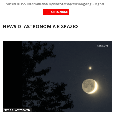
Le costellazioni di Agosto 2026: Delfino
La Luna del Mese – Agosto 2026
NEWS DI ASTRONOMIA E SPAZIO
News di Astronomia