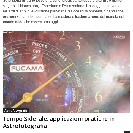
Se la storia di Marte fosse una serie televisiva, sarebbe divisa in tre grandi
stagioni: il Noachiano, l’Esperiano e l’Amazoniano. Un viaggio attraverso
miliardi di anni di evoluzione planetaria, tra oceani scomparsi, gigantesche
eruzioni vulcaniche, perdita dell’atmosfera e trasformazione del pianeta nel
mondo arido che osserviamo oggi.
Astrofotografia
Tempo Siderale: applicazioni pratiche in
Astrofotografia