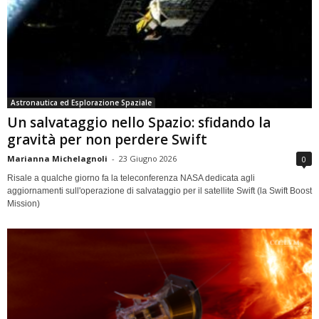
Astronautica ed Esplorazione Spaziale
Un salvataggio nello Spazio: sfidando la
gravità per non perdere Swift
Marianna Michelagnoli
-
23 Giugno 2026
0
Risale a qualche giorno fa la teleconferenza NASA dedicata agli
aggiornamenti sull'operazione di salvataggio per il satellite Swift (la Swift Boost
Mission)