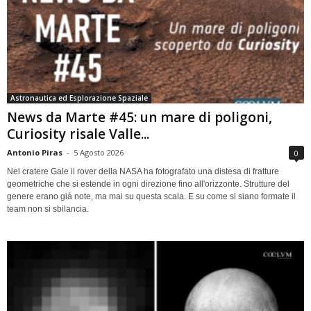
Astronautica ed Esplorazione Spaziale
News da Marte #45: un mare di poligoni,
Curiosity risale Valle...
Antonio Piras
-
5 Agosto 2026
0
Nel cratere Gale il rover della NASA ha fotografato una distesa di fratture
geometriche che si estende in ogni direzione fino all'orizzonte. Strutture del
genere erano già note, ma mai su questa scala. E su come si siano formate il
team non si sbilancia.