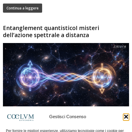
Continua a leggere
Entanglement quantisticoI misteri
dell’azione spettrale a distanza
280
Gestisci Consenso
Marco Lorrai
-
15 Giugno 2026
0
L'entanglement quantistico è uno dei fenomeni più sorprendenti della fisica
Per fornire le migliori esperienze, utilizziamo tecnologie come i cookie per
moderna: due particelle possono mostrare correlazioni che sembrano ignorare