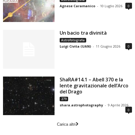
Agnese Caramanico
-
10 Luglio 2026
0
Un bacio tra divinità
Astrofotografia
Luigi Civita (UAN)
-
11 Giugno 2026
0
ShaRA#14.1 – Abell 370 e la
lente gravitazionale dell’Arco
del Drago
279
shara.astrophotography
-
9 Aprile 2026
0
Carica altri