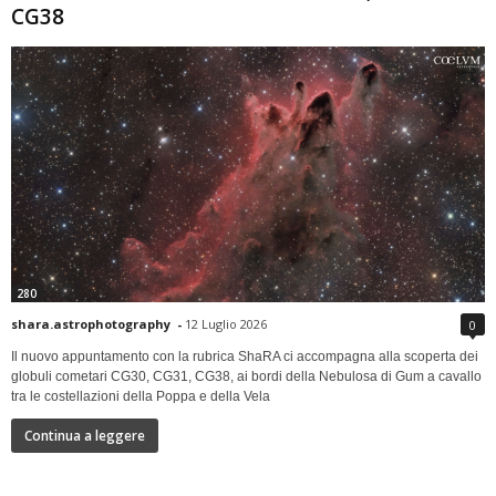
CG38
280
shara.astrophotography
-
12 Luglio 2026
0
Il nuovo appuntamento con la rubrica ShaRA ci accompagna alla scoperta dei
globuli cometari CG30, CG31, CG38, ai bordi della Nebulosa di Gum a cavallo
tra le costellazioni della Poppa e della Vela
Continua a leggere